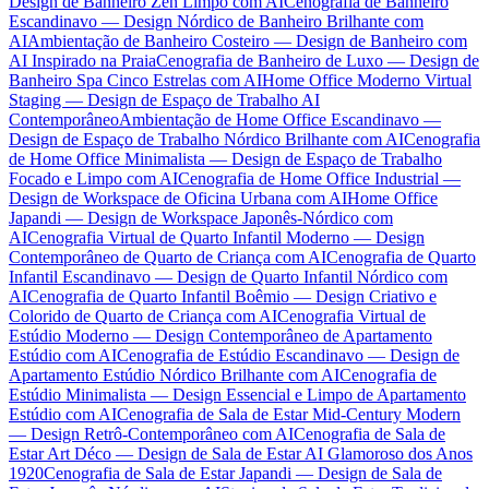
Design de Banheiro Zen Limpo com AI
Cenografia de Banheiro
Escandinavo — Design Nórdico de Banheiro Brilhante com
AI
Ambientação de Banheiro Costeiro — Design de Banheiro com
AI Inspirado na Praia
Cenografia de Banheiro de Luxo — Design de
Banheiro Spa Cinco Estrelas com AI
Home Office Moderno Virtual
Staging — Design de Espaço de Trabalho AI
Contemporâneo
Ambientação de Home Office Escandinavo —
Design de Espaço de Trabalho Nórdico Brilhante com AI
Cenografia
de Home Office Minimalista — Design de Espaço de Trabalho
Focado e Limpo com AI
Cenografia de Home Office Industrial —
Design de Workspace de Oficina Urbana com AI
Home Office
Japandi — Design de Workspace Japonês-Nórdico com
AI
Cenografia Virtual de Quarto Infantil Moderno — Design
Contemporâneo de Quarto de Criança com AI
Cenografia de Quarto
Infantil Escandinavo — Design de Quarto Infantil Nórdico com
AI
Cenografia de Quarto Infantil Boêmio — Design Criativo e
Colorido de Quarto de Criança com AI
Cenografia Virtual de
Estúdio Moderno — Design Contemporâneo de Apartamento
Estúdio com AI
Cenografia de Estúdio Escandinavo — Design de
Apartamento Estúdio Nórdico Brilhante com AI
Cenografia de
Estúdio Minimalista — Design Essencial e Limpo de Apartamento
Estúdio com AI
Cenografia de Sala de Estar Mid-Century Modern
— Design Retrô-Contemporâneo com AI
Cenografia de Sala de
Estar Art Déco — Design de Sala de Estar AI Glamoroso dos Anos
1920
Cenografia de Sala de Estar Japandi — Design de Sala de