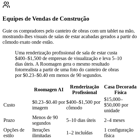
Equipes de Vendas de Construção
Guie os compradores pelo canteiro de obras com um tablet na mão,
mostrando-lhes visuais de salas de estar acabadas gerados a partir do
cômodo exato onde estão.
Uma renderização profissional de sala de estar custa
$400–$1,500 de empresas de visualização e leva 5–10
dias úteis. A Roomagen gera o mesmo resultado
fotorrealista a partir de uma foto do canteiro de obras
por $0.23–$0.40 em menos de 90 segundos.
Renderização
Casa Decorada
Roomagen AI
Profissional
Física
$15,000–
$0.23–$0.40 por
$400–$1,500 por
Custo
$50,000 por
imagem
cômodo
unidade
Menos de 90
Prazo
5–10 dias úteis
2–4 meses
segundos
Opções de
Iterações
1 configuração
1–2 incluídas
estilo
ilimitadas
física