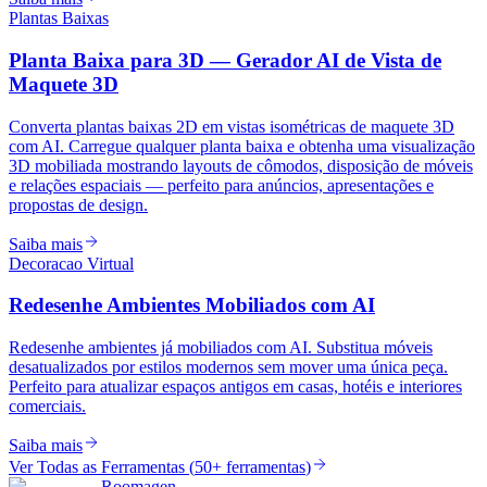
Plantas Baixas
Planta Baixa para 3D — Gerador AI de Vista de
Maquete 3D
Converta plantas baixas 2D em vistas isométricas de maquete 3D
com AI. Carregue qualquer planta baixa e obtenha uma visualização
3D mobiliada mostrando layouts de cômodos, disposição de móveis
e relações espaciais — perfeito para anúncios, apresentações e
propostas de design.
Saiba mais
Decoracao Virtual
Redesenhe Ambientes Mobiliados com AI
Redesenhe ambientes já mobiliados com AI. Substitua móveis
desatualizados por estilos modernos sem mover uma única peça.
Perfeito para atualizar espaços antigos em casas, hotéis e interiores
comerciais.
Saiba mais
Ver Todas as Ferramentas
(
50+ ferramentas
)
Roomagen