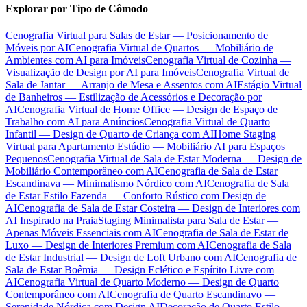
Explorar por Tipo de Cômodo
Cenografia Virtual para Salas de Estar — Posicionamento de
Móveis por AI
Cenografia Virtual de Quartos — Mobiliário de
Ambientes com AI para Imóveis
Cenografia Virtual de Cozinha —
Visualização de Design por AI para Imóveis
Cenografia Virtual de
Sala de Jantar — Arranjo de Mesa e Assentos com AI
Estágio Virtual
de Banheiros — Estilização de Acessórios e Decoração por
AI
Cenografia Virtual de Home Office — Design de Espaço de
Trabalho com AI para Anúncios
Cenografia Virtual de Quarto
Infantil — Design de Quarto de Criança com AI
Home Staging
Virtual para Apartamento Estúdio — Mobiliário AI para Espaços
Pequenos
Cenografia Virtual de Sala de Estar Moderna — Design de
Mobiliário Contemporâneo com AI
Cenografia de Sala de Estar
Escandinava — Minimalismo Nórdico com AI
Cenografia de Sala
de Estar Estilo Fazenda — Conforto Rústico com Design de
AI
Cenografia de Sala de Estar Costeira — Design de Interiores com
AI Inspirado na Praia
Staging Minimalista para Sala de Estar —
Apenas Móveis Essenciais com AI
Cenografia de Sala de Estar de
Luxo — Design de Interiores Premium com AI
Cenografia de Sala
de Estar Industrial — Design de Loft Urbano com AI
Cenografia de
Sala de Estar Boêmia — Design Eclético e Espírito Livre com
AI
Cenografia Virtual de Quarto Moderno — Design de Quarto
Contemporâneo com AI
Cenografia de Quarto Escandinavo —
Serenidade Nórdica com Design AI
Decoração de Quarto Estilo