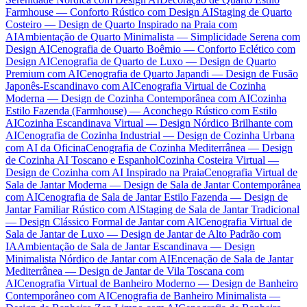
Farmhouse — Conforto Rústico com Design AI
Staging de Quarto
Costeiro — Design de Quarto Inspirado na Praia com
AI
Ambientação de Quarto Minimalista — Simplicidade Serena com
Design AI
Cenografia de Quarto Boêmio — Conforto Eclético com
Design AI
Cenografia de Quarto de Luxo — Design de Quarto
Premium com AI
Cenografia de Quarto Japandi — Design de Fusão
Japonês-Escandinavo com AI
Cenografia Virtual de Cozinha
Moderna — Design de Cozinha Contemporânea com AI
Cozinha
Estilo Fazenda (Farmhouse) — Aconchego Rústico com Estilo
AI
Cozinha Escandinava Virtual — Design Nórdico Brilhante com
AI
Cenografia de Cozinha Industrial — Design de Cozinha Urbana
com AI da Oficina
Cenografia de Cozinha Mediterrânea — Design
de Cozinha AI Toscano e Espanhol
Cozinha Costeira Virtual —
Design de Cozinha com AI Inspirado na Praia
Cenografia Virtual de
Sala de Jantar Moderna — Design de Sala de Jantar Contemporânea
com AI
Cenografia de Sala de Jantar Estilo Fazenda — Design de
Jantar Familiar Rústico com AI
Staging de Sala de Jantar Tradicional
— Design Clássico Formal de Jantar com AI
Cenografia Virtual de
Sala de Jantar de Luxo — Design de Jantar de Alto Padrão com
IA
Ambientação de Sala de Jantar Escandinava — Design
Minimalista Nórdico de Jantar com AI
Encenação de Sala de Jantar
Mediterrânea — Design de Jantar de Vila Toscana com
AI
Cenografia Virtual de Banheiro Moderno — Design de Banheiro
Contemporâneo com AI
Cenografia de Banheiro Minimalista —