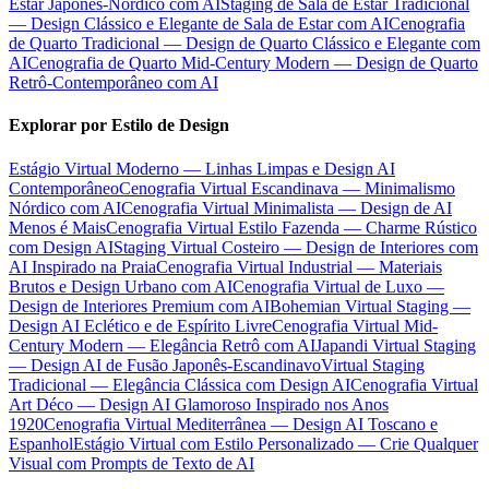
Estar Japonês-Nórdico com AI
Staging de Sala de Estar Tradicional
— Design Clássico e Elegante de Sala de Estar com AI
Cenografia
de Quarto Tradicional — Design de Quarto Clássico e Elegante com
AI
Cenografia de Quarto Mid-Century Modern — Design de Quarto
Retrô-Contemporâneo com AI
Explorar por Estilo de Design
Estágio Virtual Moderno — Linhas Limpas e Design AI
Contemporâneo
Cenografia Virtual Escandinava — Minimalismo
Nórdico com AI
Cenografia Virtual Minimalista — Design de AI
Menos é Mais
Cenografia Virtual Estilo Fazenda — Charme Rústico
com Design AI
Staging Virtual Costeiro — Design de Interiores com
AI Inspirado na Praia
Cenografia Virtual Industrial — Materiais
Brutos e Design Urbano com AI
Cenografia Virtual de Luxo —
Design de Interiores Premium com AI
Bohemian Virtual Staging —
Design AI Eclético e de Espírito Livre
Cenografia Virtual Mid-
Century Modern — Elegância Retrô com AI
Japandi Virtual Staging
— Design AI de Fusão Japonês-Escandinavo
Virtual Staging
Tradicional — Elegância Clássica com Design AI
Cenografia Virtual
Art Déco — Design AI Glamoroso Inspirado nos Anos
1920
Cenografia Virtual Mediterrânea — Design AI Toscano e
Espanhol
Estágio Virtual com Estilo Personalizado — Crie Qualquer
Visual com Prompts de Texto de AI