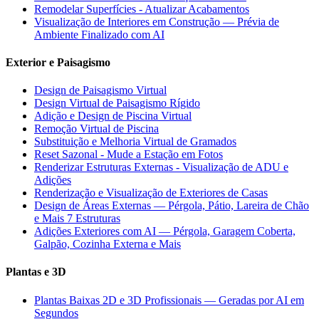
Remodelar Superfícies - Atualizar Acabamentos
Visualização de Interiores em Construção — Prévia de
Ambiente Finalizado com AI
Exterior e Paisagismo
Design de Paisagismo Virtual
Design Virtual de Paisagismo Rígido
Adição e Design de Piscina Virtual
Remoção Virtual de Piscina
Substituição e Melhoria Virtual de Gramados
Reset Sazonal - Mude a Estação em Fotos
Renderizar Estruturas Externas - Visualização de ADU e
Adições
Renderização e Visualização de Exteriores de Casas
Design de Áreas Externas — Pérgola, Pátio, Lareira de Chão
e Mais 7 Estruturas
Adições Exteriores com AI — Pérgola, Garagem Coberta,
Galpão, Cozinha Externa e Mais
Plantas e 3D
Plantas Baixas 2D e 3D Profissionais — Geradas por AI em
Segundos