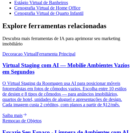
Estágio Virtual de Banheiros
Cenografia Virtual de Home Office
Cenografia Virtual de Quarto Infantil
Explore ferramentas relacionadas
Descubra mais ferramentas de IA para aprimorar seu marketing
imobiliário
Decoracao Virtual
Ferramenta Principal
Virtual Staging com AI — Mobilie Ambientes Vazios
em Segundos
O Virtual Staging da Roomagen usa AI para posicionar móveis
fotorrealistas em fotos de cômodos vazios. Escolha entre 10 estilos
de design e 8 tipos de cômodos — para anúncios imobiliários,
quartos de hotel, unidades de aluguel e apresentações de design.
Cada imagem custa 2 créditos, com planos a partir de $12/mês.
Saiba mais
Remocao de Objetos
Esvazie Seu Espaço - Limpeza de Ambientes com AI