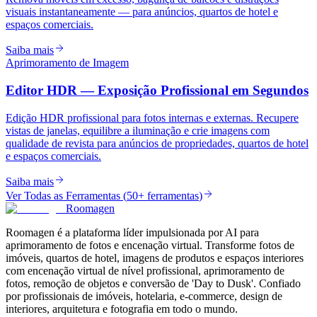
visuais instantaneamente — para anúncios, quartos de hotel e
espaços comerciais.
Saiba mais
Aprimoramento de Imagem
Editor HDR — Exposição Profissional em Segundos
Edição HDR profissional para fotos internas e externas. Recupere
vistas de janelas, equilibre a iluminação e crie imagens com
qualidade de revista para anúncios de propriedades, quartos de hotel
e espaços comerciais.
Saiba mais
Ver Todas as Ferramentas
(
50+ ferramentas
)
Roomagen
Roomagen é a plataforma líder impulsionada por AI para
aprimoramento de fotos e encenação virtual. Transforme fotos de
imóveis, quartos de hotel, imagens de produtos e espaços interiores
com encenação virtual de nível profissional, aprimoramento de
fotos, remoção de objetos e conversão de 'Day to Dusk'. Confiado
por profissionais de imóveis, hotelaria, e-commerce, design de
interiores, arquitetura e fotografia em todo o mundo.