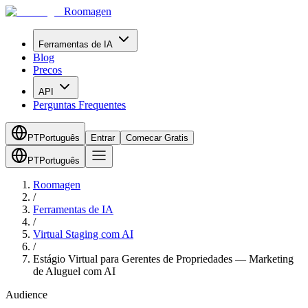
Roomagen
Ferramentas de IA
Blog
Precos
API
Perguntas Frequentes
PT
Português
Entrar
Comecar Gratis
PT
Português
Roomagen
/
Ferramentas de IA
/
Virtual Staging com AI
/
Estágio Virtual para Gerentes de Propriedades — Marketing
de Aluguel com AI
Audience