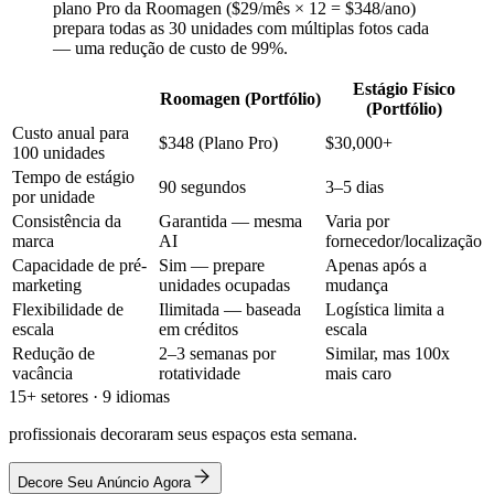
plano Pro da Roomagen ($29/mês × 12 = $348/ano)
prepara todas as 30 unidades com múltiplas fotos cada
— uma redução de custo de 99%.
Estágio Físico
Roomagen (Portfólio)
(Portfólio)
Custo anual para
$348 (Plano Pro)
$30,000+
100 unidades
Tempo de estágio
90 segundos
3–5 dias
por unidade
Consistência da
Garantida — mesma
Varia por
marca
AI
fornecedor/localização
Capacidade de pré-
Sim — prepare
Apenas após a
marketing
unidades ocupadas
mudança
Flexibilidade de
Ilimitada — baseada
Logística limita a
escala
em créditos
escala
Redução de
2–3 semanas por
Similar, mas 100x
vacância
rotatividade
mais caro
15+ setores · 9 idiomas
profissionais decoraram seus espaços esta semana.
Decore Seu Anúncio Agora