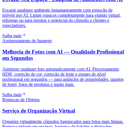
Esvazie qualquer ambiente instantaneamente com remoção de
móveis por AI. Limpe espaços completamente para estágio virtual,
reformas ou para mostrar o potencial do cômodo a clientes e
espectadores.
Saiba mais
Aprimoramento de Imagem
Melhoria de Fotos com AI — Qualidade Profissional
em Segundos
Aprimore qualquer foto automaticamente com AI. Processamento
HDR, correção de cor, correção de lente e ajustes de nível
profissional em segundos — para anúncios de propriedades, quartos
de hotel, fotos de produtos e muito mais.
Saiba mais
Remocao de Objetos
Serviço de Organização Virtual
Organize virtualmente cômodos bagunçados para fotos mais limpas.
Remova móveis em excesso, bagunça de balcões e distrações