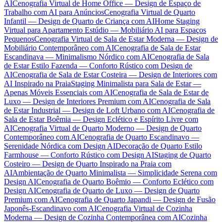
AI
Cenografia Virtual de Home Office — Design de Espaço de
Trabalho com AI para Anúncios
Cenografia Virtual de Quarto
Infantil — Design de Quarto de Criança com AI
Home Staging
Virtual para Apartamento Estúdio — Mobiliário AI para Espaços
Pequenos
Cenografia Virtual de Sala de Estar Moderna — Design de
Mobiliário Contemporâneo com AI
Cenografia de Sala de Estar
Escandinava — Minimalismo Nórdico com AI
Cenografia de Sala
de Estar Estilo Fazenda — Conforto Rústico com Design de
AI
Cenografia de Sala de Estar Costeira — Design de Interiores com
AI Inspirado na Praia
Staging Minimalista para Sala de Estar —
Apenas Móveis Essenciais com AI
Cenografia de Sala de Estar de
Luxo — Design de Interiores Premium com AI
Cenografia de Sala
de Estar Industrial — Design de Loft Urbano com AI
Cenografia de
Sala de Estar Boêmia — Design Eclético e Espírito Livre com
AI
Cenografia Virtual de Quarto Moderno — Design de Quarto
Contemporâneo com AI
Cenografia de Quarto Escandinavo —
Serenidade Nórdica com Design AI
Decoração de Quarto Estilo
Farmhouse — Conforto Rústico com Design AI
Staging de Quarto
Costeiro — Design de Quarto Inspirado na Praia com
AI
Ambientação de Quarto Minimalista — Simplicidade Serena com
Design AI
Cenografia de Quarto Boêmio — Conforto Eclético com
Design AI
Cenografia de Quarto de Luxo — Design de Quarto
Premium com AI
Cenografia de Quarto Japandi — Design de Fusão
Japonês-Escandinavo com AI
Cenografia Virtual de Cozinha
Moderna — Design de Cozinha Contemporânea com AI
Cozinha