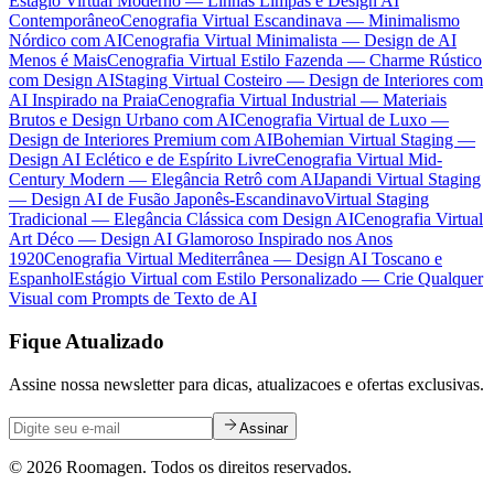
Estágio Virtual Moderno — Linhas Limpas e Design AI
Contemporâneo
Cenografia Virtual Escandinava — Minimalismo
Nórdico com AI
Cenografia Virtual Minimalista — Design de AI
Menos é Mais
Cenografia Virtual Estilo Fazenda — Charme Rústico
com Design AI
Staging Virtual Costeiro — Design de Interiores com
AI Inspirado na Praia
Cenografia Virtual Industrial — Materiais
Brutos e Design Urbano com AI
Cenografia Virtual de Luxo —
Design de Interiores Premium com AI
Bohemian Virtual Staging —
Design AI Eclético e de Espírito Livre
Cenografia Virtual Mid-
Century Modern — Elegância Retrô com AI
Japandi Virtual Staging
— Design AI de Fusão Japonês-Escandinavo
Virtual Staging
Tradicional — Elegância Clássica com Design AI
Cenografia Virtual
Art Déco — Design AI Glamoroso Inspirado nos Anos
1920
Cenografia Virtual Mediterrânea — Design AI Toscano e
Espanhol
Estágio Virtual com Estilo Personalizado — Crie Qualquer
Visual com Prompts de Texto de AI
Fique Atualizado
Assine nossa newsletter para dicas, atualizacoes e ofertas exclusivas.
Assinar
© 2026 Roomagen. Todos os direitos reservados.