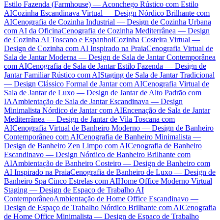
Estilo Fazenda (Farmhouse) — Aconchego Rústico com Estilo
AI
Cozinha Escandinava Virtual — Design Nórdico Brilhante com
AI
Cenografia de Cozinha Industrial — Design de Cozinha Urbana
com AI da Oficina
Cenografia de Cozinha Mediterrânea — Design
de Cozinha AI Toscano e Espanhol
Cozinha Costeira Virtual —
Design de Cozinha com AI Inspirado na Praia
Cenografia Virtual de
Sala de Jantar Moderna — Design de Sala de Jantar Contemporânea
com AI
Cenografia de Sala de Jantar Estilo Fazenda — Design de
Jantar Familiar Rústico com AI
Staging de Sala de Jantar Tradicional
— Design Clássico Formal de Jantar com AI
Cenografia Virtual de
Sala de Jantar de Luxo — Design de Jantar de Alto Padrão com
IA
Ambientação de Sala de Jantar Escandinava — Design
Minimalista Nórdico de Jantar com AI
Encenação de Sala de Jantar
Mediterrânea — Design de Jantar de Vila Toscana com
AI
Cenografia Virtual de Banheiro Moderno — Design de Banheiro
Contemporâneo com AI
Cenografia de Banheiro Minimalista —
Design de Banheiro Zen Limpo com AI
Cenografia de Banheiro
Escandinavo — Design Nórdico de Banheiro Brilhante com
AI
Ambientação de Banheiro Costeiro — Design de Banheiro com
AI Inspirado na Praia
Cenografia de Banheiro de Luxo — Design de
Banheiro Spa Cinco Estrelas com AI
Home Office Moderno Virtual
Staging — Design de Espaço de Trabalho AI
Contemporâneo
Ambientação de Home Office Escandinavo —
Design de Espaço de Trabalho Nórdico Brilhante com AI
Cenografia
de Home Office Minimalista — Design de Espaço de Trabalho