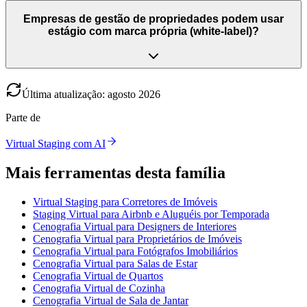
Empresas de gestão de propriedades podem usar
estágio com marca própria (white-label)?
Última atualização
:
agosto
2026
Parte de
Virtual Staging com AI
Mais ferramentas desta família
Virtual Staging para Corretores de Imóveis
Staging Virtual para Airbnb e Aluguéis por Temporada
Cenografia Virtual para Designers de Interiores
Cenografia Virtual para Proprietários de Imóveis
Cenografia Virtual para Fotógrafos Imobiliários
Cenografia Virtual para Salas de Estar
Cenografia Virtual de Quartos
Cenografia Virtual de Cozinha
Cenografia Virtual de Sala de Jantar