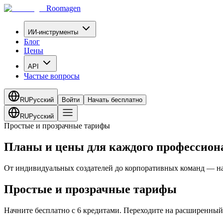
Roomagen
ИИ-инструменты
Блог
Цены
API
Частые вопросы
RU
Русский
Войти
Начать бесплатно
RU
Русский
Простые и прозрачные тарифы
Планы и цены для каждого профессион
От индивидуальных создателей до корпоративных команд — най
Простые и прозрачные тарифы
Начните бесплатно с 6 кредитами. Переходите на расширенный 