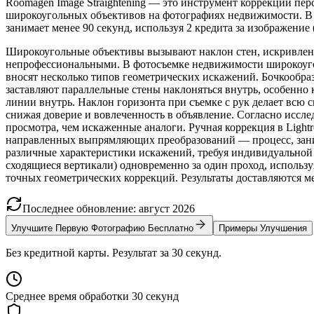
Roomagen Image Straightening — это инструмент коррекции пе
широкоугольных объективов на фотографиях недвижимости. В 
занимает менее 90 секунд, используя 2 кредита за изображение 
Широкоугольные объективы вызывают наклон стен, искривлени
непрофессиональными. В фотосъемке недвижимости широкоугол
вносят несколько типов геометрических искажений. Бочкообра
заставляют параллельные стены наклоняться внутрь, особенно
линии внутрь. Наклон горизонта при съемке с рук делает всю
снижая доверие и вовлеченность в объявление. Согласно исс
просмотра, чем искаженные аналоги. Ручная коррекция в Ligh
направленных выпрямляющих преобразований — процесс, зани
различные характеристики искажений, требуя индивидуальной 
сходящиеся вертикали) одновременно за один проход, использ
точных геометрических коррекций. Результаты доставляются ме
Последнее обновление
:
август
2026
Улучшите Первую Фотографию Бесплатно
Примеры Улучшения
Без кредитной карты. Результат за 30 секунд.
Среднее время обработки 30 секунд