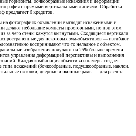
онные горизонты, бочкообразные искажения и деформации
фотография с прямыми вертикальными линиями. Обработка
иф предлагает 6 кредитов.
ы на фотографиях объявлений выглядят искаженными и
ни делают небольшие комнаты просторными, но при этом
 из-за чего стены кажутся выгнутыми. Сходящиеся вертикали
распространенные для некоторых зум-объективов — изгибают
одсознательно воспринимают что-то неладное с объектом,
 правильные изображения получают на 25% больше времени
ментов управления деформацией перспективы и выполнения
наний. Каждая комбинация объектива и камеры создает
е типа искажений (бочкообразные, подушкообразные, наклон,
нтальные потолки, дверные и оконные рамы — для расчета