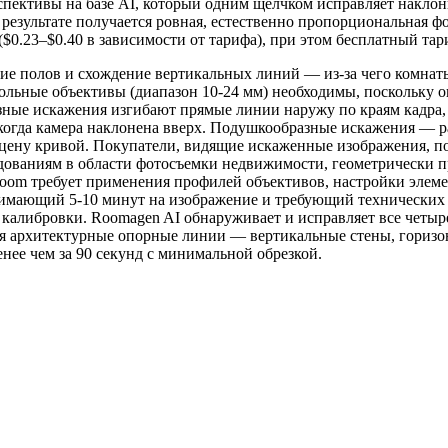
рспективы на базе AI, который одним щелчком исправляет накл
результате получается ровная, естественно пропорциональная 
($0.23–$0.40 в зависимости от тарифа), при этом бесплатный тар
е полов и схождение вертикальных линий — из-за чего комнат
ьные объективы (диапазон 10-24 мм) необходимы, поскольку о
зные искажения изгибают прямые линии наружу по краям кадра,
 когда камера наклонена вверх. Подушкообразные искажения — 
 сцену кривой. Покупатели, видящие искаженные изображения, п
ледованиям в области фотосъемки недвижимости, геометрически
troom требует применения профилей объективов, настройки эле
мающий 5-10 минут на изображение и требующий технических з
калибровки. Roomagen AI обнаруживает и исправляет все четыр
уя архитектурные опорные линии — вертикальные стены, горизо
нее чем за 90 секунд с минимальной обрезкой.