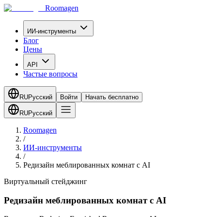
Roomagen
ИИ-инструменты
Блог
Цены
API
Частые вопросы
RU
Русский
Войти
Начать бесплатно
RU
Русский
Roomagen
/
ИИ-инструменты
/
Редизайн меблированных комнат с AI
Виртуальный стейджинг
Редизайн меблированных комнат с AI