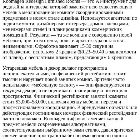
Roomagen Redesign Furnished Rooms — это AI-инструмент для
редизайна интерьера, который заменяет всю существующую
мебель в меблированной комнате скоординированными
предметами в новом стиле дизайна. Используется агентами по
недвижимости, дизайнерами интерьера, домовладельцами,
менеджерами отелей и планировщиками коммерческих
помещений. Результат — та же комната с совершенно новой
мебелью, при этом стены, полы и архитектура остаются
неизменными. Обработка занимает 15-30 секунд на
изображение, используя 2 кредита ($0.23–$0.40 в зависимости
от плана), с бесплатным планом, предлагающим 6 кредитов.
Устаревшая мебель и декор делают пространства
непривлекательными, но физический рестейджинг стоит
тысячи и нарушает покой занятых комнат. Зрители часто
испытывают «мебельную слепоту» — они фиксируются на
текущем декоре, а не оценивают планировку и потенциал
пространства. Физический рестейджинг занятой комнаты
стоит $3,000–$8,000, включая аренду мебели, переезд и
профессиональную координацию. В арендуемых объектах или
действующих гостиничных номерах физический рестейджинг
часто невозможен. Roomagen цифрово заменяет каждый
предмет мебели современными альтернативами,
соответствующими выбранному вами стилю, давая зрителям
свежее видение пространства без перемещения ни одного