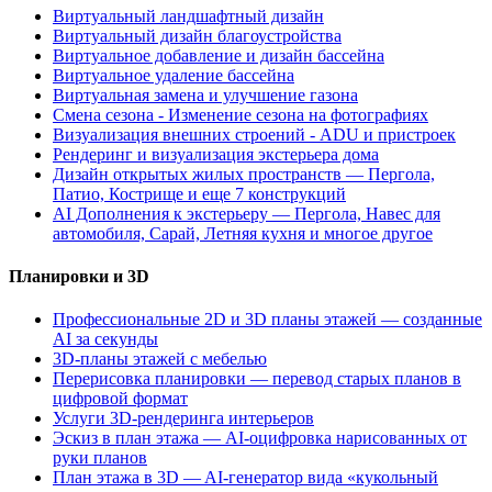
Виртуальный ландшафтный дизайн
Виртуальный дизайн благоустройства
Виртуальное добавление и дизайн бассейна
Виртуальное удаление бассейна
Виртуальная замена и улучшение газона
Смена сезона - Изменение сезона на фотографиях
Визуализация внешних строений - ADU и пристроек
Рендеринг и визуализация экстерьера дома
Дизайн открытых жилых пространств — Пергола,
Патио, Кострище и еще 7 конструкций
AI Дополнения к экстерьеру — Пергола, Навес для
автомобиля, Сарай, Летняя кухня и многое другое
Планировки и 3D
Профессиональные 2D и 3D планы этажей — созданные
AI за секунды
3D-планы этажей с мебелью
Перерисовка планировки — перевод старых планов в
цифровой формат
Услуги 3D-рендеринга интерьеров
Эскиз в план этажа — AI-оцифровка нарисованных от
руки планов
План этажа в 3D — AI-генератор вида «кукольный