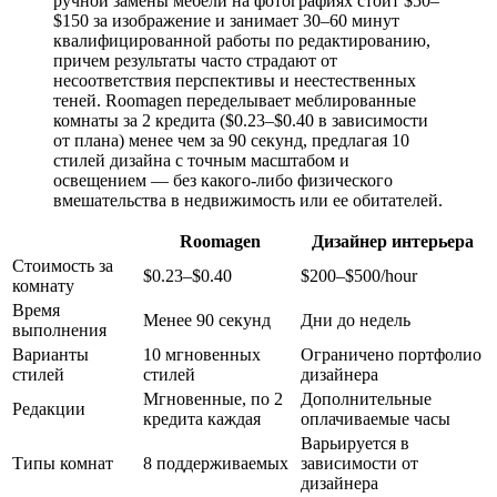
ручной замены мебели на фотографиях стоит $50–
$150 за изображение и занимает 30–60 минут
квалифицированной работы по редактированию,
причем результаты часто страдают от
несоответствия перспективы и неестественных
теней. Roomagen переделывает меблированные
комнаты за 2 кредита ($0.23–$0.40 в зависимости
от плана) менее чем за 90 секунд, предлагая 10
стилей дизайна с точным масштабом и
освещением — без какого-либо физического
вмешательства в недвижимость или ее обитателей.
Roomagen
Дизайнер интерьера
Стоимость за
$0.23–$0.40
$200–$500/hour
комнату
Время
Менее 90 секунд
Дни до недель
выполнения
Варианты
10 мгновенных
Ограничено портфолио
стилей
стилей
дизайнера
Мгновенные, по 2
Дополнительные
Редакции
кредита каждая
оплачиваемые часы
Варьируется в
Типы комнат
8 поддерживаемых
зависимости от
дизайнера