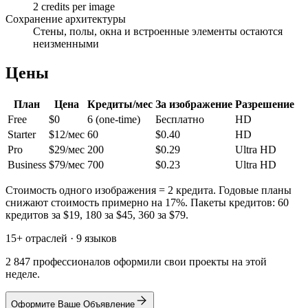
2 credits per image
Сохранение архитектуры
Стены, полы, окна и встроенные элементы остаются
неизменными
Цены
План
Цена
Кредиты/мес
За изображение
Разрешение
Free
$0
6 (one-time)
Бесплатно
HD
Starter
$12/мес
60
$0.40
HD
Pro
$29/мес
200
$0.29
Ultra HD
Business
$79/мес
700
$0.23
Ultra HD
Стоимость одного изображения = 2 кредита. Годовые планы
снижают стоимость примерно на 17%. Пакеты кредитов: 60
кредитов за $19, 180 за $45, 360 за $79.
15+ отраслей · 9 языков
2 847 профессионалов оформили свои проекты на этой
неделе.
Оформите Ваше Объявление