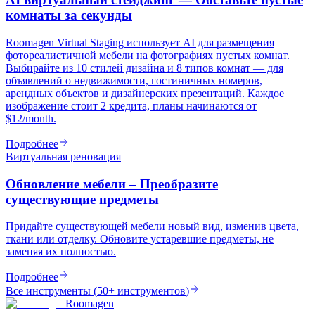
комнаты за секунды
Roomagen Virtual Staging использует AI для размещения
фотореалистичной мебели на фотографиях пустых комнат.
Выбирайте из 10 стилей дизайна и 8 типов комнат — для
объявлений о недвижимости, гостиничных номеров,
арендных объектов и дизайнерских презентаций. Каждое
изображение стоит 2 кредита, планы начинаются от
$12/month.
Подробнее
Виртуальная реновация
Обновление мебели – Преобразите
существующие предметы
Придайте существующей мебели новый вид, изменив цвета,
ткани или отделку. Обновите устаревшие предметы, не
заменяя их полностью.
Подробнее
Все инструменты
(
50+ инструментов
)
Roomagen