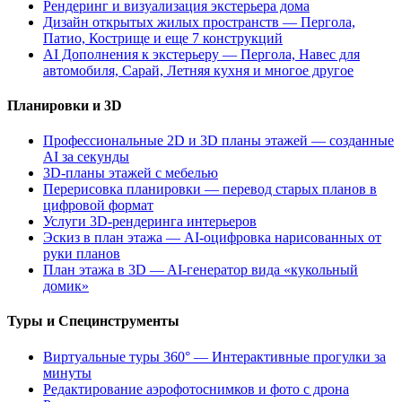
Рендеринг и визуализация экстерьера дома
Дизайн открытых жилых пространств — Пергола,
Патио, Кострище и еще 7 конструкций
AI Дополнения к экстерьеру — Пергола, Навес для
автомобиля, Сарай, Летняя кухня и многое другое
Планировки и 3D
Профессиональные 2D и 3D планы этажей — созданные
AI за секунды
3D-планы этажей с мебелью
Перерисовка планировки — перевод старых планов в
цифровой формат
Услуги 3D-рендеринга интерьеров
Эскиз в план этажа — AI-оцифровка нарисованных от
руки планов
План этажа в 3D — AI-генератор вида «кукольный
домик»
Туры и Специнструменты
Виртуальные туры 360° — Интерактивные прогулки за
минуты
Редактирование аэрофотоснимков и фото с дрона