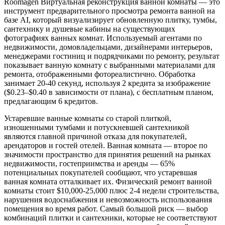
Roomagen Виртуальная реконструкция ванной комнаты — это
инструмент предварительного просмотра ремонта ванной на
базе AI, который визуализирует обновленную плитку, тумбы,
сантехнику и душевые кабины на существующих
фотографиях ванных комнат. Используемый агентами по
недвижимости, домовладельцами, дизайнерами интерьеров,
менеджерами гостиниц и подрядчиками по ремонту, результат
показывает ванную комнату с выбранными материалами для
ремонта, отображенными фотореалистично. Обработка
занимает 20-40 секунд, используя 2 кредита за изображение
($0.23–$0.40 в зависимости от плана), с бесплатным планом,
предлагающим 6 кредитов.
Устаревшие ванные комнаты со старой плиткой,
изношенными тумбами и потускневшей сантехникой
являются главной причиной отказа для покупателей,
арендаторов и гостей отелей. Ванная комната — второе по
значимости пространство для принятия решений на рынках
недвижимости, гостеприимства и аренды — 65%
потенциальных покупателей сообщают, что устаревшая
ванная комната отталкивает их. Физический ремонт ванной
комнаты стоит $10,000-25,000 плюс 2-4 недели строительства,
нарушения водоснабжения и невозможность использования
помещения во время работ. Самый большой риск — выбор
комбинаций плитки и сантехники, которые не соответствуют