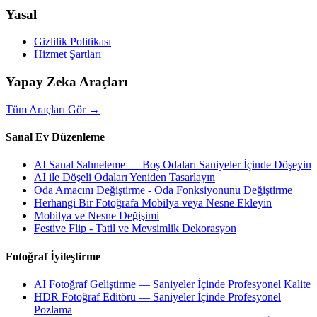
Yasal
Gizlilik Politikası
Hizmet Şartları
Yapay Zeka Araçları
Tüm Araçları Gör
→
Sanal Ev Düzenleme
AI Sanal Sahneleme — Boş Odaları Saniyeler İçinde Döşeyin
AI ile Döşeli Odaları Yeniden Tasarlayın
Oda Amacını Değiştirme - Oda Fonksiyonunu Değiştirme
Herhangi Bir Fotoğrafa Mobilya veya Nesne Ekleyin
Mobilya ve Nesne Değişimi
Festive Flip - Tatil ve Mevsimlik Dekorasyon
Fotoğraf İyileştirme
AI Fotoğraf Geliştirme — Saniyeler İçinde Profesyonel Kalite
HDR Fotoğraf Editörü — Saniyeler İçinde Profesyonel
Pozlama