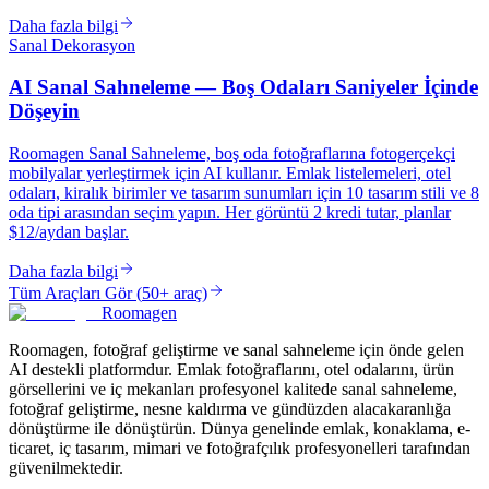
Daha fazla bilgi
Sanal Dekorasyon
AI Sanal Sahneleme — Boş Odaları Saniyeler İçinde
Döşeyin
Roomagen Sanal Sahneleme, boş oda fotoğraflarına fotogerçekçi
mobilyalar yerleştirmek için AI kullanır. Emlak listelemeleri, otel
odaları, kiralık birimler ve tasarım sunumları için 10 tasarım stili ve 8
oda tipi arasından seçim yapın. Her görüntü 2 kredi tutar, planlar
$12/aydan başlar.
Daha fazla bilgi
Tüm Araçları Gör
(
50+ araç
)
Roomagen
Roomagen, fotoğraf geliştirme ve sanal sahneleme için önde gelen
AI destekli platformdur. Emlak fotoğraflarını, otel odalarını, ürün
görsellerini ve iç mekanları profesyonel kalitede sanal sahneleme,
fotoğraf geliştirme, nesne kaldırma ve gündüzden alacakaranlığa
dönüştürme ile dönüştürün. Dünya genelinde emlak, konaklama, e-
ticaret, iç tasarım, mimari ve fotoğrafçılık profesyonelleri tarafından
güvenilmektedir.