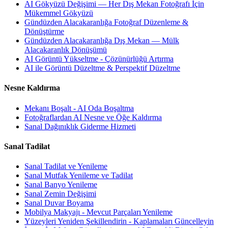
AI Gökyüzü Değişimi — Her Dış Mekan Fotoğrafı İçin
Mükemmel Gökyüzü
Gündüzden Alacakaranlığa Fotoğraf Düzenleme &
Dönüştürme
Gündüzden Alacakaranlığa Dış Mekan — Mülk
Alacakaranlık Dönüşümü
AI Görüntü Yükseltme - Çözünürlüğü Artırma
AI ile Görüntü Düzeltme & Perspektif Düzeltme
Nesne Kaldırma
Mekanı Boşalt - AI Oda Boşaltma
Fotoğraflardan AI Nesne ve Öğe Kaldırma
Sanal Dağınıklık Giderme Hizmeti
Sanal Tadilat
Sanal Tadilat ve Yenileme
Sanal Mutfak Yenileme ve Tadilat
Sanal Banyo Yenileme
Sanal Zemin Değişimi
Sanal Duvar Boyama
Mobilya Makyajı - Mevcut Parçaları Yenileme
Yüzeyleri Yeniden Şekillendirin - Kaplamaları Güncelleyin