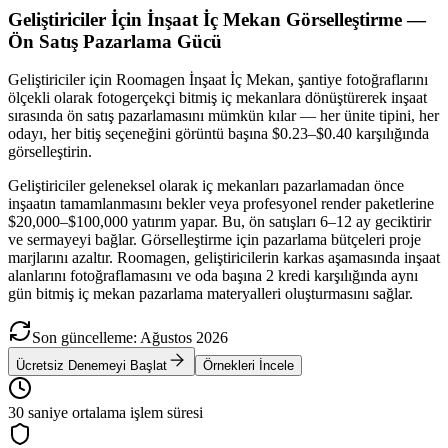
Geliştiriciler İçin İnşaat İç Mekan Görselleştirme —
Ön Satış Pazarlama Gücü
Geliştiriciler için Roomagen İnşaat İç Mekan, şantiye fotoğraflarını
ölçekli olarak fotogerçekçi bitmiş iç mekanlara dönüştürerek inşaat
sırasında ön satış pazarlamasını mümkün kılar — her ünite tipini, her
odayı, her bitiş seçeneğini görüntü başına $0.23–$0.40 karşılığında
görselleştirin.
Geliştiriciler geleneksel olarak iç mekanları pazarlamadan önce
inşaatın tamamlanmasını bekler veya profesyonel render paketlerine
$20,000–$100,000 yatırım yapar. Bu, ön satışları 6–12 ay geciktirir
ve sermayeyi bağlar. Görselleştirme için pazarlama bütçeleri proje
marjlarını azaltır. Roomagen, geliştiricilerin karkas aşamasında inşaat
alanlarını fotoğraflamasını ve oda başına 2 kredi karşılığında aynı
gün bitmiş iç mekan pazarlama materyalleri oluşturmasını sağlar.
Son güncelleme
:
Ağustos
2026
Ücretsiz Denemeyi Başlat
Örnekleri İncele
30 saniye ortalama işlem süresi