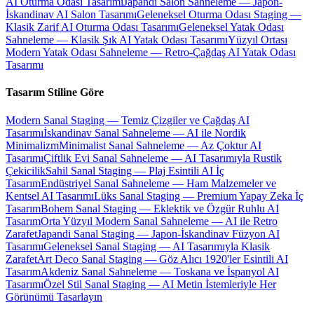
AI Oturma Odası Tasarımı
Japandi Salon Sahneleme — Japon-
İskandinav AI Salon Tasarımı
Geleneksel Oturma Odası Staging —
Klasik Zarif AI Oturma Odası Tasarımı
Geleneksel Yatak Odası
Sahneleme — Klasik Şık AI Yatak Odası Tasarımı
Yüzyıl Ortası
Modern Yatak Odası Sahneleme — Retro-Çağdaş AI Yatak Odası
Tasarımı
Tasarım Stiline Göre
Modern Sanal Staging — Temiz Çizgiler ve Çağdaş AI
Tasarımı
İskandinav Sanal Sahneleme — AI ile Nordik
Minimalizm
Minimalist Sanal Sahneleme — Az Çoktur AI
Tasarımı
Çiftlik Evi Sanal Sahneleme — AI Tasarımıyla Rustik
Çekicilik
Sahil Sanal Staging — Plaj Esintili AI İç
Tasarım
Endüstriyel Sanal Sahneleme — Ham Malzemeler ve
Kentsel AI Tasarımı
Lüks Sanal Staging — Premium Yapay Zeka İç
Tasarım
Bohem Sanal Staging — Eklektik ve Özgür Ruhlu AI
Tasarım
Orta Yüzyıl Modern Sanal Sahneleme — AI ile Retro
Zarafet
Japandi Sanal Staging — Japon-İskandinav Füzyon AI
Tasarımı
Geleneksel Sanal Staging — AI Tasarımıyla Klasik
Zarafet
Art Deco Sanal Staging — Göz Alıcı 1920'ler Esintili AI
Tasarım
Akdeniz Sanal Sahneleme — Toskana ve İspanyol AI
Tasarımı
Özel Stil Sanal Staging — AI Metin İstemleriyle Her
Görünümü Tasarlayın