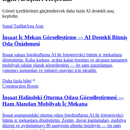
Görsel içeriklerinizi güçlendirecek daha fazla AI destekli araç
keşfedin
Sanal Tadilat
Ana Araç
İnşaat İç Mekan Görselleştirme — AI Destekli Bitmiş
Oda Önizlemesi
İnşaat sahası fotoğraflarını AI ile fotogerçekçi bitmiş iç mekanlara
dönüştürün. Kaba karkası, açıkta kalan boruları ve alçıpanı tamamen
mobilyalı odalar olarak görselleştirin — ön satış pazarlaması,
yatırımcı sunumları ve müşteri onayları için idealdir.
Daha fazla bilgi
Construction Room
İnşaat Halindeki Oturma Odası Görselleştirmesi —
Ham Alandan Mobilyalı İç Mekana
İnşaat aşamasındaki oturma odası fotoğraflarını AI ile fotogerçekçi
bitmiş iç mekanlara dönüştürün. Zemin, duvar kaplamaları, mobilya
düzeni ve aydınlatmayı 90 saniyenin altında önizleyin — ön satış