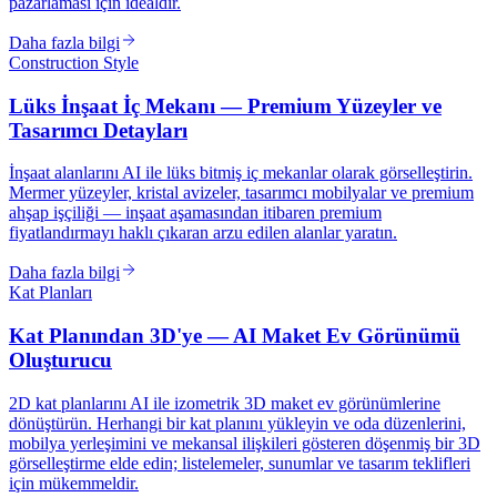
pazarlaması için idealdir.
Daha fazla bilgi
Construction Style
Lüks İnşaat İç Mekanı — Premium Yüzeyler ve
Tasarımcı Detayları
İnşaat alanlarını AI ile lüks bitmiş iç mekanlar olarak görselleştirin.
Mermer yüzeyler, kristal avizeler, tasarımcı mobilyalar ve premium
ahşap işçiliği — inşaat aşamasından itibaren premium
fiyatlandırmayı haklı çıkaran arzu edilen alanlar yaratın.
Daha fazla bilgi
Kat Planları
Kat Planından 3D'ye — AI Maket Ev Görünümü
Oluşturucu
2D kat planlarını AI ile izometrik 3D maket ev görünümlerine
dönüştürün. Herhangi bir kat planını yükleyin ve oda düzenlerini,
mobilya yerleşimini ve mekansal ilişkileri gösteren döşenmiş bir 3D
görselleştirme elde edin; listelemeler, sunumlar ve tasarım teklifleri
için mükemmeldir.