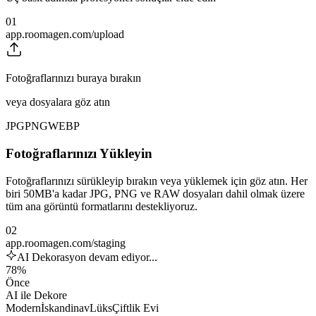
01
app.roomagen.com/upload
Fotoğraflarınızı buraya bırakın
veya dosyalara göz atın
JPG
PNG
WEBP
Fotoğraflarınızı Yükleyin
Fotoğraflarınızı sürükleyip bırakın veya yüklemek için göz atın. Her
biri 50MB'a kadar JPG, PNG ve RAW dosyaları dahil olmak üzere
tüm ana görüntü formatlarını destekliyoruz.
02
app.roomagen.com/staging
AI Dekorasyon devam ediyor...
78%
Önce
AI ile Dekore
Modern
İskandinav
Lüks
Çiftlik Evi