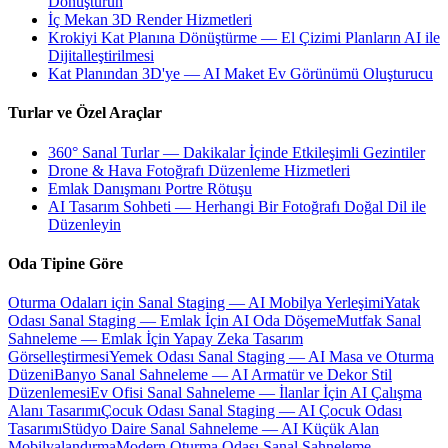
Dönüştürün
İç Mekan 3D Render Hizmetleri
Krokiyi Kat Planına Dönüştürme — El Çizimi Planların AI ile
Dijitalleştirilmesi
Kat Planından 3D'ye — AI Maket Ev Görünümü Oluşturucu
Turlar ve Özel Araçlar
360° Sanal Turlar — Dakikalar İçinde Etkileşimli Gezintiler
Drone & Hava Fotoğrafı Düzenleme Hizmetleri
Emlak Danışmanı Portre Rötuşu
AI Tasarım Sohbeti — Herhangi Bir Fotoğrafı Doğal Dil ile
Düzenleyin
Oda Tipine Göre
Oturma Odaları için Sanal Staging — AI Mobilya Yerleşimi
Yatak
Odası Sanal Staging — Emlak İçin AI Oda Döşeme
Mutfak Sanal
Sahneleme — Emlak İçin Yapay Zeka Tasarım
Görselleştirmesi
Yemek Odası Sanal Staging — AI Masa ve Oturma
Düzeni
Banyo Sanal Sahneleme — AI Armatür ve Dekor Stil
Düzenlemesi
Ev Ofisi Sanal Sahneleme — İlanlar İçin AI Çalışma
Alanı Tasarımı
Çocuk Odası Sanal Staging — AI Çocuk Odası
Tasarımı
Stüdyo Daire Sanal Sahneleme — AI Küçük Alan
Mobilyalandırma
Modern Oturma Odası Sanal Sahneleme —