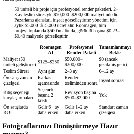
50 üniteli bir proje için profesyonel render paketleri, 2–
3 ay teslim süresiyle $50,000–$200,000 maliyetindedir.
Pazarlama ajansları, inşaat görselleştirme yönetimi için
aylık $5,000–$15,000 ücret alır. Roomagen, tüm
projeyi toplamda $500'ın altında, görüntü başına $0.23–
$0.40 maliyetle görselleştirir.
Roomagen
Profesyonel
Tamamlanmayı
AI
Render Paketi
Bekle
Maliyet (50
$50,000–
$0 (ancak
$125–$250
üniteli geliştirme)
$200,000
gecikmiş gelir)
Teslim Süresi
Aynı gün
2–3 ay
6–12 ay
Ön satış zaman
Karkas
Render
İnşaat sonrası
çizelgesi
aşamasında
tesliminden sonra
Seçenek
Bitiş seçeneği
Revizyon başına
başına 2
Yok
karşılaştırmaları
$500–$2,000
kredi
Ön satışlarda
Gelir 6+ ay
Gelir 1–2 ay
Standart zaman
ROI
daha erken
daha erken
çizelgesi
Fotoğraflarınızı Dönüştürmeye Hazır
mısınız?