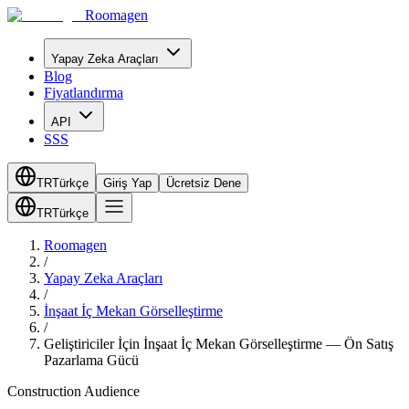
Roomagen
Yapay Zeka Araçları
Blog
Fiyatlandırma
API
SSS
TR
Türkçe
Giriş Yap
Ücretsiz Dene
TR
Türkçe
Roomagen
/
Yapay Zeka Araçları
/
İnşaat İç Mekan Görselleştirme
/
Geliştiriciler İçin İnşaat İç Mekan Görselleştirme — Ön Satış
Pazarlama Gücü
Construction Audience