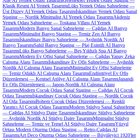
Aile AI Yemek Odası Tasarımı
Geleneksel Yemek Odası Staging —
Klasik Resmi AI Yemek Tasarımı
Lüks Yemek Odası Sahneleme —
Üst Düzey AI Yemek Odası Tasarımı
İskandinav Yemek Odası Sanal
Staging — Nordik Minimalist AI Yemek Odası Tasarımı
Akdeniz
Yemek Odası Sahneleme — Toskana Villası AI Yemek
Tasarımı
Modern Banyo Sanal Sahneleme — Çağdaş AI Banyo
Tasarımı
Minimalist Banyo Staging — Temiz Zen AI Banyo
Tasarımı
İskandinav Banyo Sahneleme — Aydınlık Nordik AI
Banyo Tasarımı
Sahil Banyo Staging — Plaj Esintili AI Banyo
Tasarımı
Lüks Banyo Sahneleme — Beş Yıldızlı Spa AI Banyo
Tasarımı
Modern Ev Ofisi Sanal Sahneleme — Çağdaş Yapay Zeka
Çalışma Alanı Tasarımı
İskandinav Ev Ofis Sahneleme — Aydınlık
Nordik AI Çalışma Alanı Tasarımı
Minimalist Ev Ofisi Sahneleme
— Temiz Odaklı AI Çalışma Alanı Tasarımı
Endüstriyel Ev Ofis
Düzenlemesi — Kentsel Atölye AI Çalışma Alanı Tasarımı
Japandi
Ev Ofis Düzenlemesi — Japon-Nordik AI Çalışma Alanı
Tasarımı
Modern Çocuk Odası Sanal Staging — Çağdaş AI Çocuk
Odası Tasarımı
İskandinav Çocuk Odası Staging — Nordik Çocuk
AI Oda Tasarımı
Bohem Çocuk Odası Düzenlemesi — Renkli
Yaratıcı AI Çocuk Odası Tasarımı
Modern Stüdyo Sanal Sahneleme
— Çağdaş AI Stüdyo Daire Tasarımı
İskandinav Stüdyo Sahneleme
— Aydınlık Nordik AI Stüdyo Daire Tasarımı
Minimalist Stüdyo
Sahneleme — Temiz ve Temel AI Stüdyo Daire Tasarımı
Yüzyıl
Ortası Modern Oturma Odası Staging — Retro-Çağdaş AI
Tasarımı
Art Deco Oturma Odası Sahneleme — Büyüleyici 1920'ler