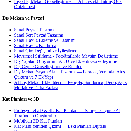
İnşaat İç Mekan Görselleştirme — AI Destekli Bitmiş Oda
Önizlemesi
Dış Mekan ve Peyzaj
Sanal Peyzaj Tasarımı
Sanal Sert Peyzaj Tasarımı
Sanal Havuz Ekleme ve Tasarımı
Sanal Havuz Kaldırma
Sanal Çim Değişimi ve İyileştirme
Mevsimsel Sıfırlama - Fotoğraflarda Mevsim Değiştirme
Dış Yapıları Oluşturun - ADU ve Eklenti Görselleştirme
Dış Cephe Görselleştirme ve Render
Dış Mekan Yaşam Alanı Tasarımı — Pergola, Veranda, Ateş
Çukuru ve 7 Ek Yapı
AI Dış Mekan Eklentileri — Pergola, Sundurma, Depo, Açık
Mutfak ve Daha Fazlası
Kat Planları ve 3D
Profesyonel 2D & 3D Kat Planları — Saniyeler İçinde AI
Tarafından Oluşturulur
Mobilyalı 3D Kat Planları
Kat Planı Yeniden Çizimi — Eski Planları Dijitale