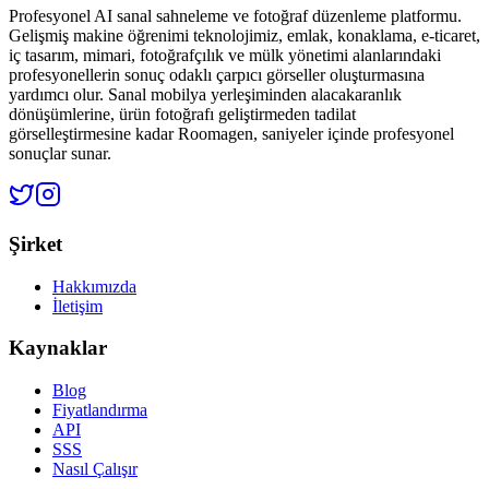
Profesyonel AI sanal sahneleme ve fotoğraf düzenleme platformu.
Gelişmiş makine öğrenimi teknolojimiz, emlak, konaklama, e-ticaret,
iç tasarım, mimari, fotoğrafçılık ve mülk yönetimi alanlarındaki
profesyonellerin sonuç odaklı çarpıcı görseller oluşturmasına
yardımcı olur. Sanal mobilya yerleşiminden alacakaranlık
dönüşümlerine, ürün fotoğrafı geliştirmeden tadilat
görselleştirmesine kadar Roomagen, saniyeler içinde profesyonel
sonuçlar sunar.
Şirket
Hakkımızda
İletişim
Kaynaklar
Blog
Fiyatlandırma
API
SSS
Nasıl Çalışır