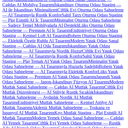
Çağdaş AI Mobilya Tasarımı
İskandinav Oturma Odası Staging —
AI ile İskandinav Minimalizmi
Çiftlik Evi Oturma Odası Sahneleme
— AI Tasarımıyla Rustik Konfor
Sahil Tarzı Oturma Odası Staging
— Plaj Esintili AI İç Tasarım
Minimalist Oturma Odası Sahneleme
— Sadece Temel Mobilyalarla AI Destekli
Lüks Oturma Odası
Sahneleme — Premium AI İç Tasarım
Endüstriyel Oturma Odası
Staging — Kentsel Loft AI Tasarımı
Bohem Oturma Odası Staging
— Eklektik Özgür Ruhlu AI Tasarımı
Modern Yatak Odası Sanal
Staging — Çağdaş AI Oda Tasarımı
İskandinav Yatak Odası
Sahneleme — AI Tasarımıyla Nordik Huzur
Çiftlik Evi Yatak Odası
Sahneleme — AI Tasarımıyla Rustik Konfor
Sahil Yatak Odası
Staging — Plaj Temalı AI Yatak Odası Tasarımı
Minimalist Yatak
Odası Sahneleme — AI Tasarımıyla Huzurlu Sadeliği
Bohem Yatak
Odası Sahneleme — AI Tasarımıyla Eklektik Konfor
Lüks Yatak
Odası Staging — Premium AI Yatak Odası Tasarımı
Japandi Yatak
Odası Sahneleme — Japon-İskandinav Füzyon AI Tasarımı
Modern
Mutfak Sanal Sahneleme — Çağdaş AI Mutfak Tasarımı
Çiftlik Evi
Mutfak Düzenlemesi — AI Stiliyle Rustik Sıcaklık
İskandinav
Mutfak Sahneleme — Aydınlık Nordik AI Mutfak
Tasarımı
Endüstriyel Mutfak Sahneleme — Kentsel Atölye AI
Mutfak Tasarımı
Akdeniz Mutfak Sahneleme — Toskana ve
İspanyol AI Mutfak Tasarımı
Kıyı Mutfak Staging – Plaj Esintili AI
Mutfak Tasarımı
Modern Yemek Odası Sanal Sahneleme — Çağdaş
AI Yemek Tasarımı
Çiftlik Evi Yemek Odası Sahneleme — Rustik