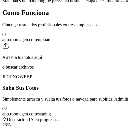
Materiales de marketing de pre-venta desde la etapa de estructura — 
Como Funciona
Obtenga resultados profesionales en tres simples pasos
01
app.roomagen.com/upload
Arrastra tus fotos aquí
o buscar archivos
JPG
PNG
WEBP
Suba Sus Fotos
Simplemente arrastra y suelta tus fotos o navega para subirlas. Adm
02
app.roomagen.com/staging
Decoración IA en progreso...
78%