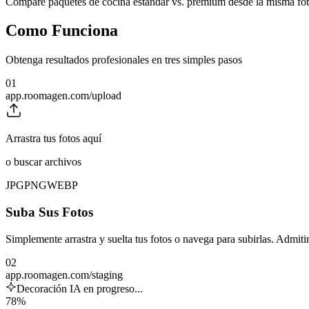
Compare paquetes de cocina estándar vs. premium desde la misma fot
Como Funciona
Obtenga resultados profesionales en tres simples pasos
01
app.roomagen.com/upload
Arrastra tus fotos aquí
o buscar archivos
JPG
PNG
WEBP
Suba Sus Fotos
Simplemente arrastra y suelta tus fotos o navega para subirlas. Adm
02
app.roomagen.com/staging
Decoración IA en progreso...
78%