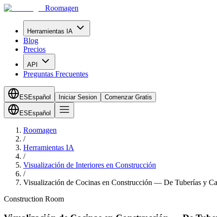
Roomagen
Herramientas IA
Blog
Precios
API
Preguntas Frecuentes
ES
Español
Iniciar Sesion
Comenzar Gratis
ES
Español
Roomagen
/
Herramientas IA
/
Visualización de Interiores en Construcción
/
Visualización de Cocinas en Construcción — De Tuberías y Ca
Construction Room