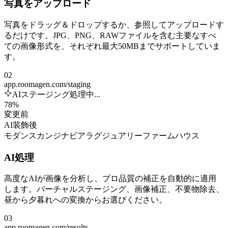
写真をアップロード
写真をドラッグ＆ドロップするか、参照してアップロードす
るだけです。JPG、PNG、RAWファイルを含む主要なすべ
ての画像形式を、それぞれ最大50MBまでサポートしていま
す。
02
app.roomagen.com/staging
AIステージング処理中...
78%
変更前
AI装飾後
モダン
スカンジナビア
ラグジュアリー
ファームハウス
AI処理
高度なAIが画像を分析し、プロ品質の補正を自動的に適用
します。バーチャルステージング、画像補正、不要物除去、
昼から夕暮れへの変換からお選びください。
03
app.roomagen.com/results