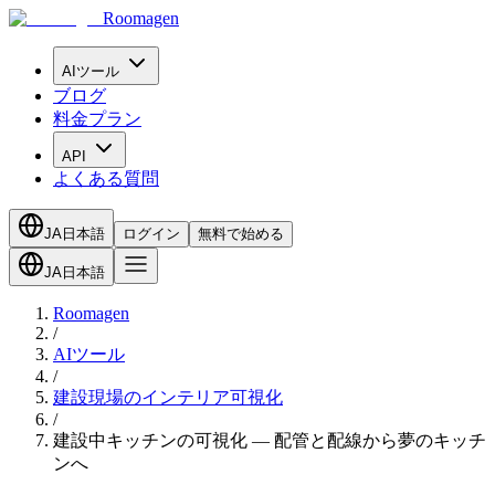
Roomagen
AIツール
ブログ
料金プラン
API
よくある質問
JA
日本語
ログイン
無料で始める
JA
日本語
Roomagen
/
AIツール
/
建設現場のインテリア可視化
/
建設中キッチンの可視化 — 配管と配線から夢のキッチ
ンへ