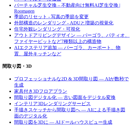
バーチャル芝生交換 – 不動産向け無料AI芝生交換 |
Roomagen
季節のリセット - 写真の季節を変更
外部構造のレンダリング - ADUと増築の視覚化
住宅外観レンダリング・可視化
アウトドアリビングデザイン — パーゴラ、パティオ、
ファイヤーピットなど7種類以上の構造物
AIエクステリア追加 — パーゴラ、カーポート、物
置、屋外キッチンなど
間取り図・3D
プロフェッショナルな2D & 3D間取り図 — AIが数秒で
生成
家具付き3Dフロアプラン
間取り図デジタル化 — 古い図面をデジタル変換
インテリア3Dレンダリングサービス
手描きスケッチから間取り図へ — AIによる手描き図
面のデジタル化
間取り図を3Dに — AIドールハウスビュー生成