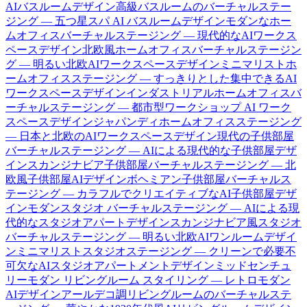
AIバスルームデザイン
高級バスルームのバーチャルステー
ジング — 五つ星スパ AI バスルームデザイン
モダンなホー
ムオフィスバーチャルステージング — 現代的なAIワークス
ペースデザイン
北欧風ホームオフィスバーチャルステージン
グ — 明るい北欧AIワークスペースデザイン
ミニマリストホ
ームオフィスステージング — すっきりとした集中できるAI
ワークスペースデザイン
インダストリアルホームオフィスバ
ーチャルステージング — 都市型ワークショップ AI ワーク
スペースデザイン
ジャパンディホームオフィスステージング
— 日本と北欧のAIワークスペースデザイン
現代の子供部屋
バーチャルステージング — AIによる現代的な子供部屋デザ
イン
スカンジナビア子供部屋バーチャルステージング — 北
欧風子供部屋AIデザイン
ボヘミアン子供部屋バーチャルス
テージング — カラフルでクリエイティブなAI子供部屋デザ
イン
モダンスタジオ バーチャルステージング — AIによる現
代的なスタジオアパートデザイン
スカンジナビア風スタジオ
バーチャルステージング — 明るい北欧AIワンルームデザイ
ン
ミニマリストスタジオステージング — クリーンで必要不
可欠なAIスタジオアパートメントデザイン
ミッドセンチュ
リーモダン リビングルーム スタイリング — レトロモダン
AIデザイン
アールデコ調リビングルームのバーチャルステ