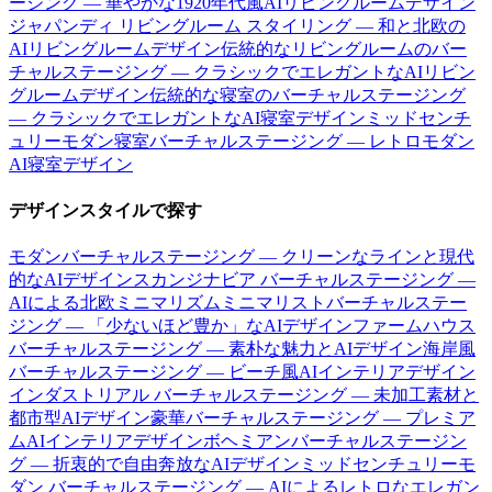
ージング — 華やかな1920年代風AIリビングルームデザイン
ジャパンディ リビングルーム スタイリング — 和と北欧の
AIリビングルームデザイン
伝統的なリビングルームのバー
チャルステージング — クラシックでエレガントなAIリビン
グルームデザイン
伝統的な寝室のバーチャルステージング
— クラシックでエレガントなAI寝室デザイン
ミッドセンチ
ュリーモダン寝室バーチャルステージング — レトロモダン
AI寝室デザイン
デザインスタイルで探す
モダンバーチャルステージング — クリーンなラインと現代
的なAIデザイン
スカンジナビア バーチャルステージング —
AIによる北欧ミニマリズム
ミニマリストバーチャルステー
ジング — 「少ないほど豊か」なAIデザイン
ファームハウス
バーチャルステージング — 素朴な魅力とAIデザイン
海岸風
バーチャルステージング — ビーチ風AIインテリアデザイン
インダストリアル バーチャルステージング — 未加工素材と
都市型AIデザイン
豪華バーチャルステージング — プレミア
ムAIインテリアデザイン
ボヘミアンバーチャルステージン
グ — 折衷的で自由奔放なAIデザイン
ミッドセンチュリーモ
ダン バーチャルステージング — AIによるレトロなエレガン