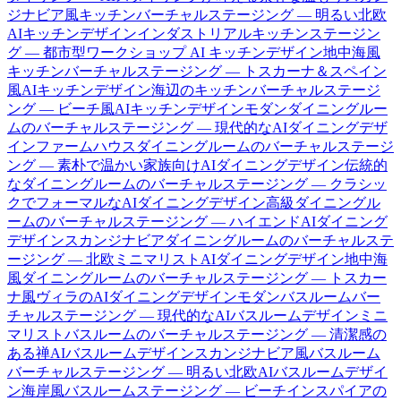
ジナビア風キッチンバーチャルステージング — 明るい北欧
AIキッチンデザイン
インダストリアルキッチンステージン
グ — 都市型ワークショップ AI キッチンデザイン
地中海風
キッチンバーチャルステージング — トスカーナ＆スペイン
風AIキッチンデザイン
海辺のキッチンバーチャルステージ
ング — ビーチ風AIキッチンデザイン
モダンダイニングルー
ムのバーチャルステージング — 現代的なAIダイニングデザ
イン
ファームハウスダイニングルームのバーチャルステージ
ング — 素朴で温かい家族向けAIダイニングデザイン
伝統的
なダイニングルームのバーチャルステージング — クラシッ
クでフォーマルなAIダイニングデザイン
高級ダイニングル
ームのバーチャルステージング — ハイエンドAIダイニング
デザイン
スカンジナビアダイニングルームのバーチャルステ
ージング — 北欧ミニマリストAIダイニングデザイン
地中海
風ダイニングルームのバーチャルステージング — トスカー
ナ風ヴィラのAIダイニングデザイン
モダンバスルームバー
チャルステージング — 現代的なAIバスルームデザイン
ミニ
マリストバスルームのバーチャルステージング — 清潔感の
ある禅AIバスルームデザイン
スカンジナビア風バスルーム
バーチャルステージング — 明るい北欧AIバスルームデザイ
ン
海岸風バスルームステージング — ビーチインスパイアの