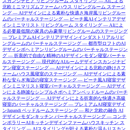
スカンジナビア リビングルーム スタイリング — AIによる
北欧ミニマリズム
ファームハウス リビングルーム ステージ
ング — AIデザインによる素朴な快適さ
海岸風リビングルー
ムのバーチャルステージング — ビーチ風AIインテリアデザ
イン
ミニマリスト リビングルーム スタイリング — AIによ
る必要最低限の家具のみ
豪華リビングルームのステージング
— プレミアムAIインテリアデザイン
インダストリアルリビ
ングルームのバーチャルステージング — 都市型ロフトのAI
デザイン
ボヘミアンリビングルームのバーチャルステージン
グ — 折衷的で自由な精神のAIデザイン
モダン寝室バーチャ
ルステージング — 現代的なAIルームデザイン
スカンジナビ
アン寝室ステージング — AIデザインによる北欧の静けさ
フ
ァームハウス風寝室のステージング — AIデザインによる素
朴な安らぎ
海辺の寝室ステージング — ビーチ風AI寝室デザ
イン
ミニマリスト寝室バーチャルステージング — AIデザイ
ンによる静謐なシンプルさ
ボヘミアンベッドルームのバーチ
ャルステージング — AIデザインによる折衷的な快適さ
高級
寝室のバーチャルステージング — プレミアムAI寝室デザイ
ン
Japandi ベッドルームステージング — 和と北欧の融合 AI
デザイン
モダンキッチン バーチャルステージング — コンテ
ンポラリーAIキッチンデザイン
ファームハウスキッチン ス
タイリング — AIスタイリングが叶える素朴な温もり
スカン