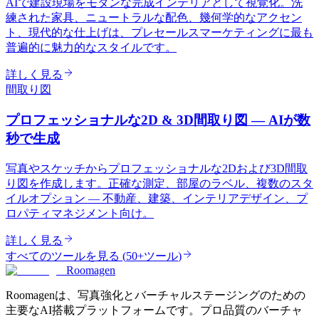
AIで建設現場をモダンな完成インテリアとして視覚化。洗
練された家具、ニュートラルな配色、幾何学的なアクセン
ト、現代的な仕上げは、プレセールスマーケティングに最も
普遍的に魅力的なスタイルです。
詳しく見る
間取り図
プロフェッショナルな2D & 3D間取り図 — AIが数
秒で生成
写真やスケッチからプロフェッショナルな2Dおよび3D間取
り図を作成します。正確な測定、部屋のラベル、複数のスタ
イルオプション — 不動産、建築、インテリアデザイン、プ
ロパティマネジメント向け。
詳しく見る
すべてのツールを見る
(
50+ツール
)
Roomagen
Roomagenは、写真強化とバーチャルステージングのための
主要なAI搭載プラットフォームです。プロ品質のバーチャ