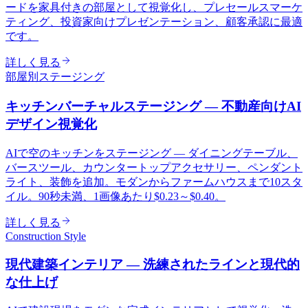
ードを家具付きの部屋として視覚化し、プレセールスマーケ
ティング、投資家向けプレゼンテーション、顧客承認に最適
です。
詳しく見る
部屋別ステージング
キッチンバーチャルステージング — 不動産向けAI
デザイン視覚化
AIで空のキッチンをステージング — ダイニングテーブル、
バースツール、カウンタートップアクセサリー、ペンダント
ライト、装飾を追加。モダンからファームハウスまで10スタ
イル。90秒未満、1画像あたり$0.23～$0.40。
詳しく見る
Construction Style
現代建築インテリア — 洗練されたラインと現代的
な仕上げ