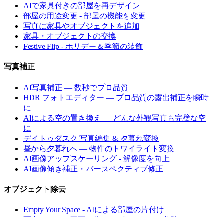
AIで家具付きの部屋を再デザイン
部屋の用途変更 - 部屋の機能を変更
写真に家具やオブジェクトを追加
家具・オブジェクトの交換
Festive Flip - ホリデー＆季節の装飾
写真補正
AI写真補正 — 数秒でプロ品質
HDR フォトエディター — プロ品質の露出補正を瞬時
に
AIによる空の置き換え — どんな外観写真も完璧な空
に
デイトゥダスク 写真編集 & 夕暮れ変換
昼から夕暮れへ — 物件のトワイライト変換
AI画像アップスケーリング - 解像度を向上
AI画像傾き補正・パースペクティブ修正
オブジェクト除去
Empty Your Space - AIによる部屋の片付け