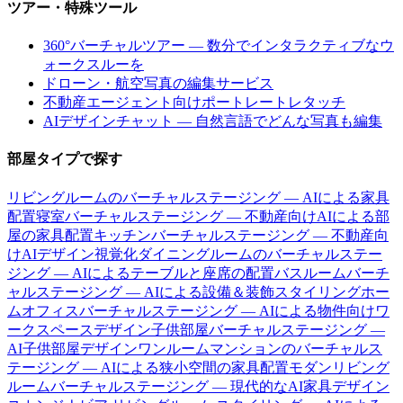
ツアー・特殊ツール
360°バーチャルツアー — 数分でインタラクティブなウ
ォークスルーを
ドローン・航空写真の編集サービス
不動産エージェント向けポートレートレタッチ
AIデザインチャット — 自然言語でどんな写真も編集
部屋タイプで探す
リビングルームのバーチャルステージング — AIによる家具
配置
寝室バーチャルステージング — 不動産向けAIによる部
屋の家具配置
キッチンバーチャルステージング — 不動産向
けAIデザイン視覚化
ダイニングルームのバーチャルステー
ジング — AIによるテーブルと座席の配置
バスルームバーチ
ャルステージング — AIによる設備＆装飾スタイリング
ホー
ムオフィスバーチャルステージング — AIによる物件向けワ
ークスペースデザイン
子供部屋バーチャルステージング —
AI子供部屋デザイン
ワンルームマンションのバーチャルス
テージング — AIによる狭小空間の家具配置
モダンリビング
ルームバーチャルステージング — 現代的なAI家具デザイン