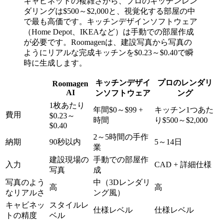
キャビネットの複雑さから、プロのキッチンレン
ダリングは$500～$2,000と、視覚化する部屋の中
で最も高価です。キッチンデザインソフトウェア
（Home Depot、IKEAなど）は手動での部屋作成
が必要です。Roomagenは、建設写真から写真の
ようにリアルな完成キッチンを$0.23～$0.40で瞬
時に生成します。
キッチンデザイ
プロのレンダリ
Roomagen
AI
ンソフトウェア
ング
1枚あたり
年間$0～$99 +
キッチン1つあた
費用
$0.23～
時間
り$500～$2,000
$0.40
2～5時間の手作
納期
90秒以内
5～14日
業
建設現場の
手動での部屋作
入力
CAD + 詳細仕様
写真
成
写真のよう
中（3Dレンダリ
高
高
なリアルさ
ング風）
キャビネッ
スタイルレ
仕様レベル
仕様レベル
トの精度
ベル