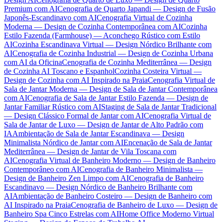
Premium com AI
Cenografia de Quarto Japandi — Design de Fusão
Japonês-Escandinavo com AI
Cenografia Virtual de Cozinha
Moderna — Design de Cozinha Contemporânea com AI
Cozinha
Estilo Fazenda (Farmhouse) — Aconchego Rústico com Estilo
AI
Cozinha Escandinava Virtual — Design Nórdico Brilhante com
AI
Cenografia de Cozinha Industrial — Design de Cozinha Urbana
com AI da Oficina
Cenografia de Cozinha Mediterrânea — Design
de Cozinha AI Toscano e Espanhol
Cozinha Costeira Virtual —
Design de Cozinha com AI Inspirado na Praia
Cenografia Virtual de
Sala de Jantar Moderna — Design de Sala de Jantar Contemporânea
com AI
Cenografia de Sala de Jantar Estilo Fazenda — Design de
Jantar Familiar Rústico com AI
Staging de Sala de Jantar Tradicional
— Design Clássico Formal de Jantar com AI
Cenografia Virtual de
Sala de Jantar de Luxo — Design de Jantar de Alto Padrão com
IA
Ambientação de Sala de Jantar Escandinava — Design
Minimalista Nórdico de Jantar com AI
Encenação de Sala de Jantar
Mediterrânea — Design de Jantar de Vila Toscana com
AI
Cenografia Virtual de Banheiro Moderno — Design de Banheiro
Contemporâneo com AI
Cenografia de Banheiro Minimalista —
Design de Banheiro Zen Limpo com AI
Cenografia de Banheiro
Escandinavo — Design Nórdico de Banheiro Brilhante com
AI
Ambientação de Banheiro Costeiro — Design de Banheiro com
AI Inspirado na Praia
Cenografia de Banheiro de Luxo — Design de
Banheiro Spa Cinco Estrelas com AI
Home Office Moderno Virtual