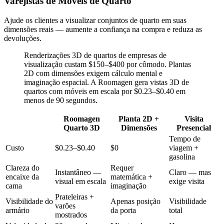
Varejistas de Móveis de Quarto
Ajude os clientes a visualizar conjuntos de quarto em suas
dimensões reais — aumente a confiança na compra e reduza as
devoluções.
Renderizações 3D de quartos de empresas de
visualização custam $150–$400 por cômodo. Plantas
2D com dimensões exigem cálculo mental e
imaginação espacial. A Roomagen gera vistas 3D de
quartos com móveis em escala por $0.23–$0.40 em
menos de 90 segundos.
Roomagen
Planta 2D +
Visita
Quarto 3D
Dimensões
Presencial
Tempo de
Custo
$0.23–$0.40
$0
viagem +
gasolina
Clareza do
Requer
Instantâneo —
Claro — mas
encaixe da
matemática +
visual em escala
exige visita
cama
imaginação
Prateleiras +
Visibilidade do
Apenas posição
Visibilidade
varões
armário
da porta
total
mostrados