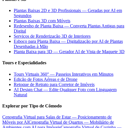
Plantas Baixas 2D e 3D Profissionais — Geradas por AI em
Segundos
Plantas Baixas 3D com Móveis
Redesenho de Planta Baixa — Converta Plantas Antigas para
Digital
Serviços de Renderização 3D de Interiores
Esboço para Planta Baixa — Digitalização por AI de Plantas
Desenhadas à Mão
Planta Baixa para 3D — Gerador AI de Vista de Maquete 3D
Tours e Especialidades
Tours Virtuais 360° — Passeios Interativos em Minutos
Edição de Fotos Aéreas e de Drone
Retoque de Retrato para Corretor de Imóveis
AI Design Chat — Edite Qualquer Foto com Linguagem
Natural
Explorar por Tipo de Cômodo
Cenografia Virtual para Salas de Estar — Posicionamento de
Móveis por AI
Cenografia Virtual de Quartos — Mobiliário de
Ambientes com AI para Imóveis
Cenografia Virtual de Cozinha —