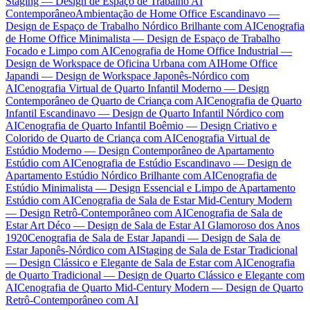
Staging — Design de Espaço de Trabalho AI
Contemporâneo
Ambientação de Home Office Escandinavo —
Design de Espaço de Trabalho Nórdico Brilhante com AI
Cenografia
de Home Office Minimalista — Design de Espaço de Trabalho
Focado e Limpo com AI
Cenografia de Home Office Industrial —
Design de Workspace de Oficina Urbana com AI
Home Office
Japandi — Design de Workspace Japonês-Nórdico com
AI
Cenografia Virtual de Quarto Infantil Moderno — Design
Contemporâneo de Quarto de Criança com AI
Cenografia de Quarto
Infantil Escandinavo — Design de Quarto Infantil Nórdico com
AI
Cenografia de Quarto Infantil Boêmio — Design Criativo e
Colorido de Quarto de Criança com AI
Cenografia Virtual de
Estúdio Moderno — Design Contemporâneo de Apartamento
Estúdio com AI
Cenografia de Estúdio Escandinavo — Design de
Apartamento Estúdio Nórdico Brilhante com AI
Cenografia de
Estúdio Minimalista — Design Essencial e Limpo de Apartamento
Estúdio com AI
Cenografia de Sala de Estar Mid-Century Modern
— Design Retrô-Contemporâneo com AI
Cenografia de Sala de
Estar Art Déco — Design de Sala de Estar AI Glamoroso dos Anos
1920
Cenografia de Sala de Estar Japandi — Design de Sala de
Estar Japonês-Nórdico com AI
Staging de Sala de Estar Tradicional
— Design Clássico e Elegante de Sala de Estar com AI
Cenografia
de Quarto Tradicional — Design de Quarto Clássico e Elegante com
AI
Cenografia de Quarto Mid-Century Modern — Design de Quarto
Retrô-Contemporâneo com AI