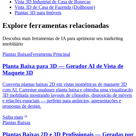
Vista 3D Industrial de Casa de Bonecas
Vista 3D de Casa de Fazenda (Dollhouse)
Plantas 3D para Imóveis
Explore ferramentas relacionadas
Descubra mais ferramentas de IA para aprimorar seu marketing
imobiliário
Plantas Baixas
Ferramenta Principal
Planta Baixa para 3D — Gerador AI de Vista de
Maquete 3D
Converta plantas baixas 2D em vistas isométricas de maquete 3D
com AI. Carregue qualquer planta baixa e obtenha uma visualização
3D mobiliada mostrando layouts de cômodos, disposição de móveis
e relações espaciais — perfeito para anúncios, apresentações e
propostas de design.
Saiba mais
Plantas Baixas
Plantas Baixas 2D e 3D Profissionais — Geradas por