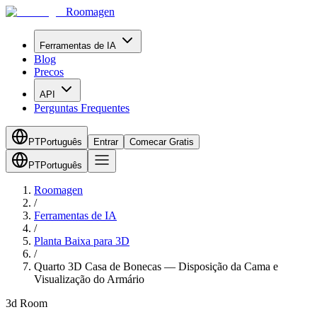
Roomagen
Ferramentas de IA
Blog
Precos
API
Perguntas Frequentes
PT
Português
Entrar
Comecar Gratis
PT
Português
Roomagen
/
Ferramentas de IA
/
Planta Baixa para 3D
/
Quarto 3D Casa de Bonecas — Disposição da Cama e
Visualização do Armário
3d Room