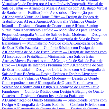
Visualização de Design por AI para Imóveis
Cenografia Virtual de
Sala de Jantar — Arranjo de Mesa e Assentos com AI
Estágio Virtual
de Banheiros — Estilização de Acessórios e Decoração por
AI
Cenografia Virtual de Home Office — Design de Espaço de
Trabalho com AI para Anúncios
Cenografia Virtual de Quarto
Infantil — Design de Quarto de Criança com AI
Home Staging
Virtual para Apartamento Estúdio — Mobiliário AI para Espaços
Pequenos
Cenografia Virtual de Sala de Estar Moderna — Design de
Mobiliário Contemporâneo com AI
Cenografia de Sala de Estar
Escandinava — Minimalismo Nórdico com AI
Cenografia de Sala
de Estar Estilo Fazenda — Conforto Rústico com Design de
AI
Cenografia de Sala de Estar Costeira — Design de Interiores com
AI Inspirado na Praia
Staging Minimalista para Sala de Estar —
Apenas Móveis Essenciais com AI
Cenografia de Sala de Estar de
Luxo — Design de Interiores Premium com AI
Cenografia de Sala
de Estar Industrial — Design de Loft Urbano com AI
Cenografia de
Sala de Estar Boêmia — Design Eclético e Espírito Livre com
AI
Cenografia Virtual de Quarto Moderno — Design de Quarto
Contemporâneo com AI
Cenografia de Quarto Escandinavo —
Serenidade Nórdica com Design AI
Decoração de Quarto Estilo
Farmhouse — Conforto Rústico com Design AI
Staging de Quarto
Costeiro — Design de Quarto Inspirado na Praia com
AI
Ambientação de Quarto Minimalista — Simplicidade Serena com
Design AI
Cenografia de Quarto Boêmio — Conforto Eclético com
Design AI
Cenografia de Quarto de Luxo — Design de Quarto