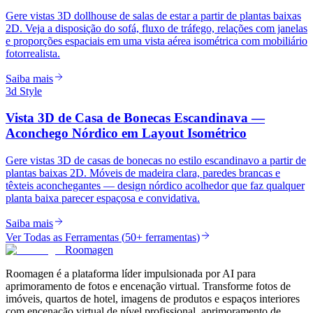
Gere vistas 3D dollhouse de salas de estar a partir de plantas baixas
2D. Veja a disposição do sofá, fluxo de tráfego, relações com janelas
e proporções espaciais em uma vista aérea isométrica com mobiliário
fotorrealista.
Saiba mais
3d Style
Vista 3D de Casa de Bonecas Escandinava —
Aconchego Nórdico em Layout Isométrico
Gere vistas 3D de casas de bonecas no estilo escandinavo a partir de
plantas baixas 2D. Móveis de madeira clara, paredes brancas e
têxteis aconchegantes — design nórdico acolhedor que faz qualquer
planta baixa parecer espaçosa e convidativa.
Saiba mais
Ver Todas as Ferramentas
(
50+ ferramentas
)
Roomagen
Roomagen é a plataforma líder impulsionada por AI para
aprimoramento de fotos e encenação virtual. Transforme fotos de
imóveis, quartos de hotel, imagens de produtos e espaços interiores
com encenação virtual de nível profissional, aprimoramento de