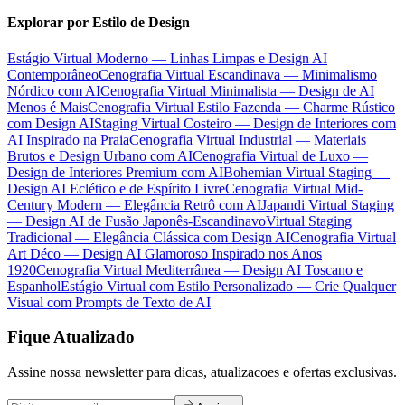
Explorar por Estilo de Design
Estágio Virtual Moderno — Linhas Limpas e Design AI
Contemporâneo
Cenografia Virtual Escandinava — Minimalismo
Nórdico com AI
Cenografia Virtual Minimalista — Design de AI
Menos é Mais
Cenografia Virtual Estilo Fazenda — Charme Rústico
com Design AI
Staging Virtual Costeiro — Design de Interiores com
AI Inspirado na Praia
Cenografia Virtual Industrial — Materiais
Brutos e Design Urbano com AI
Cenografia Virtual de Luxo —
Design de Interiores Premium com AI
Bohemian Virtual Staging —
Design AI Eclético e de Espírito Livre
Cenografia Virtual Mid-
Century Modern — Elegância Retrô com AI
Japandi Virtual Staging
— Design AI de Fusão Japonês-Escandinavo
Virtual Staging
Tradicional — Elegância Clássica com Design AI
Cenografia Virtual
Art Déco — Design AI Glamoroso Inspirado nos Anos
1920
Cenografia Virtual Mediterrânea — Design AI Toscano e
Espanhol
Estágio Virtual com Estilo Personalizado — Crie Qualquer
Visual com Prompts de Texto de AI
Fique Atualizado
Assine nossa newsletter para dicas, atualizacoes e ofertas exclusivas.