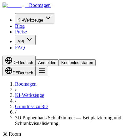
Roomagen
KI-Werkzeuge
Blog
Preise
API
FAQ
DE
Deutsch
Anmelden
Kostenlos starten
DE
Deutsch
Roomagen
/
KI-Werkzeuge
/
Grundriss zu 3D
/
3D Puppenhaus Schlafzimmer — Bettplatzierung und
Schrankvisualisierung
3d Room