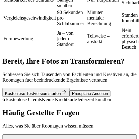
Sichtbar
sichtbar
90 Sekunden
Minuten
Stunden 
Vergleichsgeschwindigkeit
pro
mentaler
Immobil
Schlafzimmer
Berechnung
Nein –
Ja – von
Teilweise –
erfordert
Fernbewertung
jedem
abstrakt
physisch
Standort
Besuch
Bereit, Ihre Fotos zu Transformieren?
Schliessen Sie sich Tausenden von Fachleuten und Kreativen an, die
Roomagen fuer beeindruckende Ergebnisse vertrauen
Kostenlose Testversion starten
Preispläne Ansehen
6 kostenlose Credits
Keine Kreditkarte
Jederzeit kündbar
Häufig Gestellte Fragen
Alles, was Sie über Roomagen wissen müssen