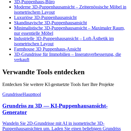
3D-Puppenhaus-Büro
Moderne 3D-Puppenhausansicht – Zeitgenössische Möbel in
isometrischem Layout
Luxuriöse 3D-Puppenhausansicht
Skandinavische 3D-Puppenhausansicht
Minimalistische 3D-Puppenhausansicht – Maximaler Raum,
nur essentielle Möbel
Industrielle 3D-Puppenhausansicht – Loft-Ästhetik im
isometrischen Layout
Farmhouse 3D Puppenhaus-Ansicht
3D-Grundrisse für Immobilien – Inseratsverbesserung, die
verkauft
Verwandte Tools entdecken
Entdecken Sie weitere KI-gestuetzte Tools fuer Ihre Projekte
Grundrisse
Haupttool
Grundriss zu 3D — KI-Puppenhausansicht-
Generator
Wandeln Sie 2D-Grundrisse mit AI in isometrische 3D-
Puppenhausansichten um. Laden Sie einen beliebigen Grundriss