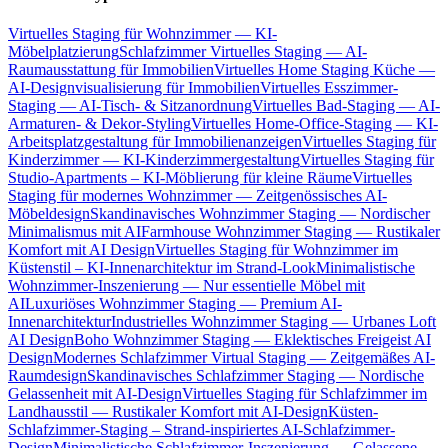
Virtuelles Staging für Wohnzimmer — KI-
Möbelplatzierung
Schlafzimmer Virtuelles Staging — AI-
Raumausstattung für Immobilien
Virtuelles Home Staging Küche —
AI-Designvisualisierung für Immobilien
Virtuelles Esszimmer-
Staging — AI-Tisch- & Sitzanordnung
Virtuelles Bad-Staging — AI-
Armaturen- & Dekor-Styling
Virtuelles Home-Office-Staging — KI-
Arbeitsplatzgestaltung für Immobilienanzeigen
Virtuelles Staging für
Kinderzimmer — KI-Kinderzimmergestaltung
Virtuelles Staging für
Studio-Apartments – KI-Möblierung für kleine Räume
Virtuelles
Staging für modernes Wohnzimmer — Zeitgenössisches AI-
Möbeldesign
Skandinavisches Wohnzimmer Staging — Nordischer
Minimalismus mit AI
Farmhouse Wohnzimmer Staging — Rustikaler
Komfort mit AI Design
Virtuelles Staging für Wohnzimmer im
Küstenstil – KI-Innenarchitektur im Strand-Look
Minimalistische
Wohnzimmer-Inszenierung — Nur essentielle Möbel mit
AI
Luxuriöses Wohnzimmer Staging — Premium AI-
Innenarchitektur
Industrielles Wohnzimmer Staging — Urbanes Loft
AI Design
Boho Wohnzimmer Staging — Eklektisches Freigeist AI
Design
Modernes Schlafzimmer Virtual Staging — Zeitgemäßes AI-
Raumdesign
Skandinavisches Schlafzimmer Staging — Nordische
Gelassenheit mit AI-Design
Virtuelles Staging für Schlafzimmer im
Landhausstil — Rustikaler Komfort mit AI-Design
Küsten-
Schlafzimmer-Staging – Strand-inspiriertes AI-Schlafzimmer-
Design
Minimalistische Schlafzimmer-Inszenierung — Gelassene