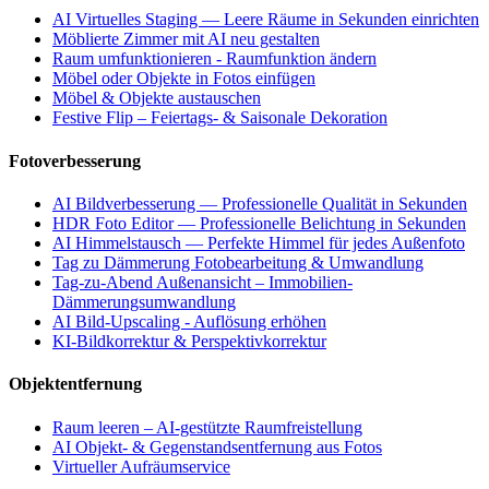
AI Virtuelles Staging — Leere Räume in Sekunden einrichten
Möblierte Zimmer mit AI neu gestalten
Raum umfunktionieren - Raumfunktion ändern
Möbel oder Objekte in Fotos einfügen
Möbel & Objekte austauschen
Festive Flip – Feiertags- & Saisonale Dekoration
Fotoverbesserung
AI Bildverbesserung — Professionelle Qualität in Sekunden
HDR Foto Editor — Professionelle Belichtung in Sekunden
AI Himmelstausch — Perfekte Himmel für jedes Außenfoto
Tag zu Dämmerung Fotobearbeitung & Umwandlung
Tag-zu-Abend Außenansicht – Immobilien-
Dämmerungsumwandlung
AI Bild-Upscaling - Auflösung erhöhen
KI-Bildkorrektur & Perspektivkorrektur
Objektentfernung
Raum leeren – AI-gestützte Raumfreistellung
AI Objekt- & Gegenstandsentfernung aus Fotos
Virtueller Aufräumservice