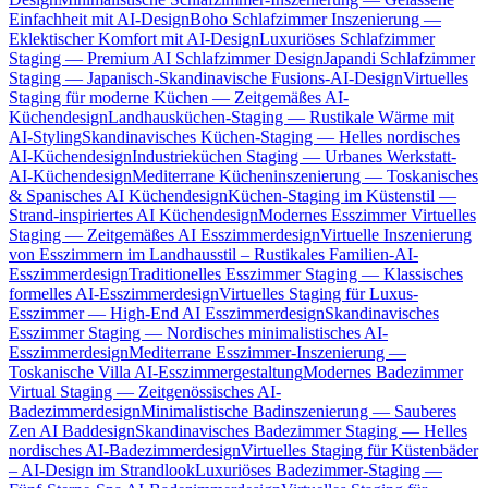
Einfachheit mit AI-Design
Boho Schlafzimmer Inszenierung —
Eklektischer Komfort mit AI-Design
Luxuriöses Schlafzimmer
Staging — Premium AI Schlafzimmer Design
Japandi Schlafzimmer
Staging — Japanisch-Skandinavische Fusions-AI-Design
Virtuelles
Staging für moderne Küchen — Zeitgemäßes AI-
Küchendesign
Landhausküchen-Staging — Rustikale Wärme mit
AI-Styling
Skandinavisches Küchen-Staging — Helles nordisches
AI-Küchendesign
Industrieküchen Staging — Urbanes Werkstatt-
AI-Küchendesign
Mediterrane Kücheninszenierung — Toskanisches
& Spanisches AI Küchendesign
Küchen-Staging im Küstenstil —
Strand-inspiriertes AI Küchendesign
Modernes Esszimmer Virtuelles
Staging — Zeitgemäßes AI Esszimmerdesign
Virtuelle Inszenierung
von Esszimmern im Landhausstil – Rustikales Familien-AI-
Esszimmerdesign
Traditionelles Esszimmer Staging — Klassisches
formelles AI-Esszimmerdesign
Virtuelles Staging für Luxus-
Esszimmer — High-End AI Esszimmerdesign
Skandinavisches
Esszimmer Staging — Nordisches minimalistisches AI-
Esszimmerdesign
Mediterrane Esszimmer-Inszenierung —
Toskanische Villa AI-Esszimmergestaltung
Modernes Badezimmer
Virtual Staging — Zeitgenössisches AI-
Badezimmerdesign
Minimalistische Badinszenierung — Sauberes
Zen AI Baddesign
Skandinavisches Badezimmer Staging — Helles
nordisches AI-Badezimmerdesign
Virtuelles Staging für Küstenbäder
– AI-Design im Strandlook
Luxuriöses Badezimmer-Staging —