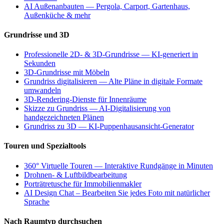
AI Außenanbauten — Pergola, Carport, Gartenhaus,
Außenküche & mehr
Grundrisse und 3D
Professionelle 2D- & 3D-Grundrisse — KI-generiert in
Sekunden
3D-Grundrisse mit Möbeln
Grundriss digitalisieren — Alte Pläne in digitale Formate
umwandeln
3D-Rendering-Dienste für Innenräume
Skizze zu Grundriss — AI-Digitalisierung von
handgezeichneten Plänen
Grundriss zu 3D — KI-Puppenhausansicht-Generator
Touren und Spezialtools
360° Virtuelle Touren — Interaktive Rundgänge in Minuten
Drohnen- & Luftbildbearbeitung
Porträtretusche für Immobilienmakler
AI Design Chat – Bearbeiten Sie jedes Foto mit natürlicher
Sprache
Nach Raumtyp durchsuchen