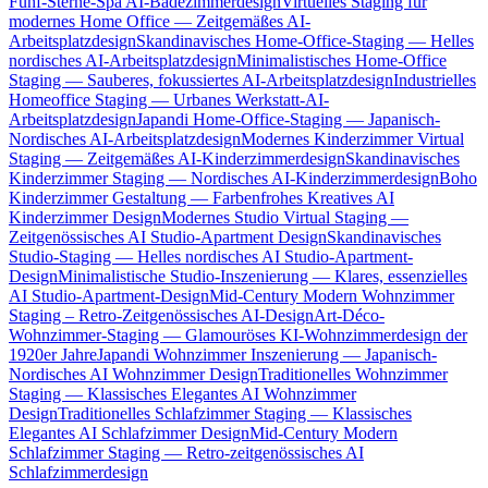
Fünf-Sterne-Spa AI-Badezimmerdesign
Virtuelles Staging für
modernes Home Office — Zeitgemäßes AI-
Arbeitsplatzdesign
Skandinavisches Home-Office-Staging — Helles
nordisches AI-Arbeitsplatzdesign
Minimalistisches Home-Office
Staging — Sauberes, fokussiertes AI-Arbeitsplatzdesign
Industrielles
Homeoffice Staging — Urbanes Werkstatt-AI-
Arbeitsplatzdesign
Japandi Home-Office-Staging — Japanisch-
Nordisches AI-Arbeitsplatzdesign
Modernes Kinderzimmer Virtual
Staging — Zeitgemäßes AI-Kinderzimmerdesign
Skandinavisches
Kinderzimmer Staging — Nordisches AI-Kinderzimmerdesign
Boho
Kinderzimmer Gestaltung — Farbenfrohes Kreatives AI
Kinderzimmer Design
Modernes Studio Virtual Staging —
Zeitgenössisches AI Studio-Apartment Design
Skandinavisches
Studio-Staging — Helles nordisches AI Studio-Apartment-
Design
Minimalistische Studio-Inszenierung — Klares, essenzielles
AI Studio-Apartment-Design
Mid-Century Modern Wohnzimmer
Staging – Retro-Zeitgenössisches AI-Design
Art-Déco-
Wohnzimmer-Staging — Glamouröses KI-Wohnzimmerdesign der
1920er Jahre
Japandi Wohnzimmer Inszenierung — Japanisch-
Nordisches AI Wohnzimmer Design
Traditionelles Wohnzimmer
Staging — Klassisches Elegantes AI Wohnzimmer
Design
Traditionelles Schlafzimmer Staging — Klassisches
Elegantes AI Schlafzimmer Design
Mid-Century Modern
Schlafzimmer Staging — Retro-zeitgenössisches AI
Schlafzimmerdesign