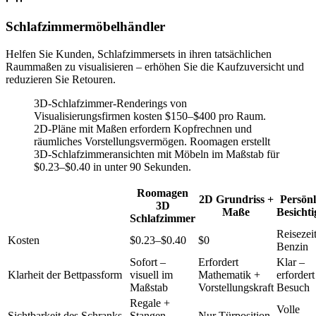
Schlafzimmermöbelhändler
Helfen Sie Kunden, Schlafzimmersets in ihren tatsächlichen
Raummaßen zu visualisieren – erhöhen Sie die Kaufzuversicht und
reduzieren Sie Retouren.
3D-Schlafzimmer-Renderings von
Visualisierungsfirmen kosten $150–$400 pro Raum.
2D-Pläne mit Maßen erfordern Kopfrechnen und
räumliches Vorstellungsvermögen. Roomagen erstellt
3D-Schlafzimmeransichten mit Möbeln im Maßstab für
$0.23–$0.40 in unter 90 Sekunden.
Roomagen
2D Grundriss +
Persönl
3D
Maße
Besicht
Schlafzimmer
Reisezei
Kosten
$0.23–$0.40
$0
Benzin
Sofort –
Erfordert
Klar –
Klarheit der Bettpassform
visuell im
Mathematik +
erfordert
Maßstab
Vorstellungskraft
Besuch
Regale +
Volle
Sichtbarkeit des Schranks
Stangen
Nur Türposition