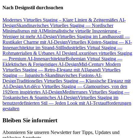
Nach Designstil durchsuchen
Modernes Virtuelles Staging – Klare Linien & Zeitgemäßes AI-
Design
Skandinavisches Virtuelles Staging — Nordischer
Minimalismus mit AI
Minimalistische virtuelle Inszenierung –
Weniger ist mehr AI-Design
Virtuelles Staging im Landhausstil —
Rustikaler Charme mit AI-Design
Virtuelles Küsten-Staging — KI-
Innenarchitektur im Strand-Stil
Industrielles Virtual Staging —
Rohmaterialien & Urbanes AI Design
Luxuriöses virtuelles Staging
— Premium AI-Innenarchitektur
Bohemian Virtual Staging —
Eklektisches & Freigeistiges AI-Design
Mid-Century Modern
Virtuelles Staging — Retro-Eleganz mit AI
Japandi Virtuelles
Staging — Japanisch-Skandinavisches Fusions-AI-
Design
Traditionelles Virtuelles Staging — Klassische Eleganz mit
AI-Design
Art-déco Virtuelles Staging — Glamouröses, von den
1920ern inspiriertes AI-Design
Mediterranes Virtuelles Staging —
Toskanisches & Spanisches AI-Design
Virtuelles Staging im
benutzerdefinierten Stil — Jeden Look mit AI-Textaufforderungen
gestalten
Bleiben Sie informiert
Abonnieren Sie unseren Newsletter fuer Tipps, Updates und
exklusive Angebote.