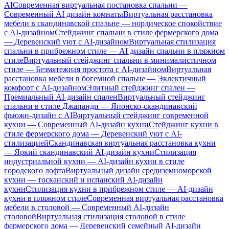
AI
Современная виртуальная постановка спальни —
Современный AI дизайн комнаты
Виртуальная расстановка
мебели в скандинавской спальне — нордическое спокойствие
с AI-дизайном
Стейджинг спальни в стиле фермерского дома
— Деревенский уют с AI-дизайном
Виртуальная стилизация
спальни в прибрежном стиле — AI дизайн спальни в пляжном
стиле
Виртуальный стейджинг спальни в минималистичном
стиле — Безмятежная простота с AI-дизайном
Виртуальная
расстановка мебели в богемной спальне — Эклектичный
комфорт с AI-дизайном
Элитный стейджинг спален —
Премиальный AI-дизайн спален
Виртуальный стейджинг
спальни в стиле Джапанди — Японско-скандинавский
фьюжн-дизайн с AI
Виртуальный стейджинг современной
кухни — Современный AI-дизайн кухни
Стейджинг кухни в
стиле фермерского дома — Деревенский уют с AI-
стилизацией
Скандинавская виртуальная расстановка кухни
— Яркий скандинавский AI-дизайн кухни
Стилизация
индустриальной кухни — AI-дизайн кухни в стиле
городского лофта
Виртуальный дизайн средиземноморской
кухни — тосканский и испанский AI-дизайн
кухни
Стилизация кухни в прибрежном стиле — AI-дизайн
кухни в пляжном стиле
Современная виртуальная расстановка
мебели в столовой — Современный AI-дизайн
столовой
Виртуальная стилизация столовой в стиле
фермерского дома — Деревенский семейный AI-дизайн