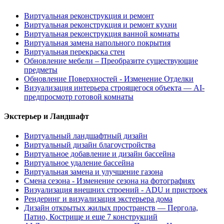
Виртуальная реконструкция и ремонт
Виртуальная реконструкция и ремонт кухни
Виртуальная реконструкция ванной комнаты
Виртуальная замена напольного покрытия
Виртуальная перекраска стен
Обновление мебели – Преобразите существующие
предметы
Обновление Поверхностей - Изменение Отделки
Визуализация интерьера строящегося объекта — AI-
предпросмотр готовой комнаты
Экстерьер и Ландшафт
Виртуальный ландшафтный дизайн
Виртуальный дизайн благоустройства
Виртуальное добавление и дизайн бассейна
Виртуальное удаление бассейна
Виртуальная замена и улучшение газона
Смена сезона - Изменение сезона на фотографиях
Визуализация внешних строений - ADU и пристроек
Рендеринг и визуализация экстерьера дома
Дизайн открытых жилых пространств — Пергола,
Патио, Кострище и еще 7 конструкций