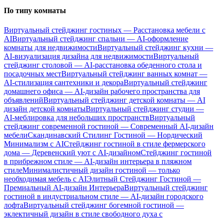
По типу комнаты
Виртуальный стейджинг гостиных — Расстановка мебели с
AI
Виртуальный стейджинг спальни — AI-оформление
комнаты для недвижимости
Виртуальный стейджинг кухни —
AI-визуализация дизайна для недвижимости
Виртуальный
стейджинг столовой — AI-расстановка обеденного стола и
посадочных мест
Виртуальный стейджинг ванных комнат —
AI-стилизация сантехники и декора
Виртуальный стейджинг
домашнего офиса — AI-дизайн рабочего пространства для
объявлений
Виртуальный стейджинг детской комнаты — AI
дизайн детской комнаты
Виртуальный стейджинг студии —
AI-меблировка для небольших пространств
Виртуальный
стейджинг современной гостиной — Современный AI-дизайн
мебели
Скандинавский Стилинг Гостиной — Нордический
Минимализм с AI
Стейджинг гостиной в стиле фермерского
дома — Деревенский уют с AI-дизайном
Стейджинг гостиной
в прибрежном стиле — AI-дизайн интерьера в пляжном
стиле
Минималистичный дизайн гостиной — только
необходимая мебель с AI
Элитный Стейджинг Гостиной —
Премиальный AI-дизайн Интерьера
Виртуальный стейджинг
гостиной в индустриальном стиле — AI-дизайн городского
лофта
Виртуальный стейджинг богемной гостиной —
эклектичный дизайн в стиле свободного духа с