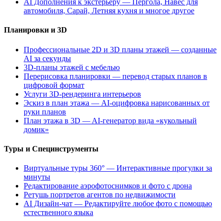
AI Дополнения к экстерьеру — Пергола, Навес для
автомобиля, Сарай, Летняя кухня и многое другое
Планировки и 3D
Профессиональные 2D и 3D планы этажей — созданные
AI за секунды
3D-планы этажей с мебелью
Перерисовка планировки — перевод старых планов в
цифровой формат
Услуги 3D-рендеринга интерьеров
Эскиз в план этажа — AI-оцифровка нарисованных от
руки планов
План этажа в 3D — AI-генератор вида «кукольный
домик»
Туры и Специнструменты
Виртуальные туры 360° — Интерактивные прогулки за
минуты
Редактирование аэрофотоснимков и фото с дрона
Ретушь портретов агентов по недвижимости
AI Дизайн-чат — Редактируйте любое фото с помощью
естественного языка