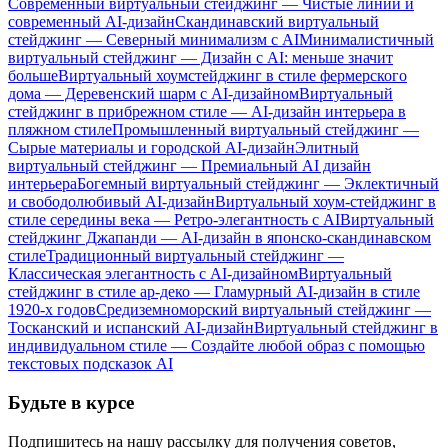
Современный виртуальный стейджинг — Чистые линии и
современный AI-дизайн
Скандинавский виртуальный
стейджинг — Северный минимализм с AI
Минималистичный
виртуальный стейджинг — Дизайн с AI: меньше значит
больше
Виртуальный хоумстейджинг в стиле фермерского
дома — Деревенский шарм с AI-дизайном
Виртуальный
стейджинг в прибрежном стиле — AI-дизайн интерьера в
пляжном стиле
Промышленный виртуальный стейджинг —
Сырые материалы и городской AI-дизайн
Элитный
виртуальный стейджинг — Премиальный AI дизайн
интерьера
Богемный виртуальный стейджинг — Эклектичный
и свободолюбивый AI-дизайн
Виртуальный хоум-стейджинг в
стиле середины века — Ретро-элегантность с AI
Виртуальный
стейджинг Джапанди — AI-дизайн в японско-скандинавском
стиле
Традиционный виртуальный стейджинг —
Классическая элегантность с AI-дизайном
Виртуальный
стейджинг в стиле ар-деко — Гламурный AI-дизайн в стиле
1920-х годов
Средиземноморский виртуальный стейджинг —
Тосканский и испанский AI-дизайн
Виртуальный стейджинг в
индивидуальном стиле — Создайте любой образ с помощью
текстовых подсказок AI
Будьте в курсе
Подпишитесь на нашу рассылку для получения советов,