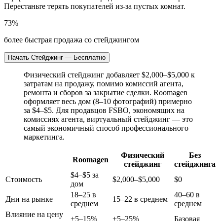
Перестаньте терять покупателей из-за пустых комнат.
73%
более быстрая продажа со стейджингом
Начать Стейджинг — Бесплатно
Физический стейджинг добавляет $2,000–$5,000 к
затратам на продажу, помимо комиссий агента,
ремонта и сборов за закрытие сделки. Roomagen
оформляет весь дом (8–10 фотографий) примерно
за $4–$5. Для продавцов FSBO, экономящих на
комиссиях агента, виртуальный стейджинг — это
самый экономичный способ профессионального
маркетинга.
Физический
Без
Roomagen
стейджинг
стейджинга
$4–$5 за
Стоимость
$2,000–$5,000
$0
дом
18–25 в
40–60 в
Дни на рынке
15–22 в среднем
среднем
среднем
Влияние на цену
+5–15%
+5–25%
Базовая