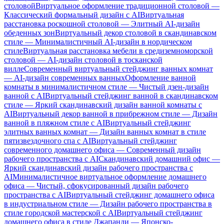
столовой
Виртуальное оформление традиционной столовой —
Классический формальный дизайн с AI
Виртуальная
расстановка роскошной столовой — Элитный AI-дизайн
обеденных зон
Виртуальный декор столовой в скандинавском
стиле — Минималистичный AI-дизайн в нордическом
стиле
Виртуальная расстановка мебели в средиземноморской
столовой — AI-дизайн столовой в тосканской
вилле
Современный виртуальный стейджинг ванных комнат
— AI-дизайн современных ванных
Оформление ванной
комнаты в минималистичном стиле — Чистый дзен-дизайн
ванной с AI
Виртуальный стейджинг ванной в скандинавском
стиле — Яркий скандинавский дизайн ванной комнаты с
AI
Виртуальный декор ванной в прибрежном стиле — Дизайн
ванной в пляжном стиле с AI
Виртуальный стейджинг
элитных ванных комнат — Дизайн ванных комнат в стиле
пятизвездочного спа с AI
Виртуальный стейджинг
современного домашнего офиса — Современный дизайн
рабочего пространства с AI
Скандинавский домашний офис —
Яркий скандинавский дизайн рабочего пространства с
AI
Минималистичное виртуальное оформление домашнего
офиса — Чистый, сфокусированный дизайн рабочего
пространства с AI
Виртуальный стейджинг домашнего офиса
в индустриальном стиле — Дизайн рабочего пространства в
стиле городской мастерской с AI
Виртуальный стейджинг
домашнего офиса в стиле Джапанди — Японско-