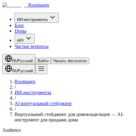
Roomagen
ИИ-инструменты
Блог
Цены
API
Частые вопросы
RU
Русский
Войти
Начать бесплатно
RU
Русский
Roomagen
/
ИИ-инструменты
/
AI виртуальный стейджинг
/
Виртуальный стейджинг для домовладельцев — AI-
инструмент для продажи дома
Audience