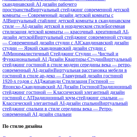
скандинавский AI дизайн рабочего
пространства
Виртуальный стейджинг современной детской
комнаты — Современный дизайн детской комнаты с
AI
Виртуальный стайлинг детской комнаты в скандинавском
стиле — AI-дизайн детской в нордическом стиле
Богемная
стилизация детской комнаты — красочный, креативный AI-
дизайн детской
Виртуальный стейджинг современной студии
— Современный дизайн студии с AI
Скандинавский дизайн
студии — Яркий скандинавский дизайн студии с
AI
Минималистичный Стейджинг Студии — Чистый и
Функциональный AI Дизайн Квартиры-Студии
Виртуальный
стейджинг гостиной в стиле модерн середины века — ретро-
современный AI-дизайн
Виртуальная расстановка мебели в
гостиной в стиле ар-деко — Гламурный дизайн гостиной
1920-х годов с AI
Джапанди Стилизация Гостиной —
Японско-Скандинавский AI Дизайн Гостиной
Традиционный
стейджинг гостиной — Классический элегантный дизайн
гостиной с AI
Традиционный хоум-стейджинг спальни —
Классический элегантный AI-дизайн спальни
Виртуальный
стейджинг спальни в стиле середины века — Ретро-
современный AI дизайн спальни
По стилю дизайна