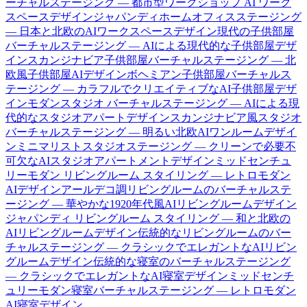
ーチャルステージング — 都市型ワークショップ AI ワーク
スペースデザイン
ジャパンディホームオフィスステージング
— 日本と北欧のAIワークスペースデザイン
現代の子供部屋
バーチャルステージング — AIによる現代的な子供部屋デザ
イン
スカンジナビア子供部屋バーチャルステージング — 北
欧風子供部屋AIデザイン
ボヘミアン子供部屋バーチャルス
テージング — カラフルでクリエイティブなAI子供部屋デザ
イン
モダンスタジオ バーチャルステージング — AIによる現
代的なスタジオアパートデザイン
スカンジナビア風スタジオ
バーチャルステージング — 明るい北欧AIワンルームデザイ
ン
ミニマリストスタジオステージング — クリーンで必要不
可欠なAIスタジオアパートメントデザイン
ミッドセンチュ
リーモダン リビングルーム スタイリング — レトロモダン
AIデザイン
アールデコ調リビングルームのバーチャルステ
ージング — 華やかな1920年代風AIリビングルームデザイン
ジャパンディ リビングルーム スタイリング — 和と北欧の
AIリビングルームデザイン
伝統的なリビングルームのバー
チャルステージング — クラシックでエレガントなAIリビン
グルームデザイン
伝統的な寝室のバーチャルステージング
— クラシックでエレガントなAI寝室デザイン
ミッドセンチ
ュリーモダン寝室バーチャルステージング — レトロモダン
AI寝室デザイン