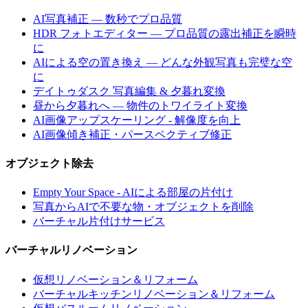
AI写真補正 — 数秒でプロ品質
HDR フォトエディター — プロ品質の露出補正を瞬時
に
AIによる空の置き換え — どんな外観写真も完璧な空
に
デイトゥダスク 写真編集 & 夕暮れ変換
昼から夕暮れへ — 物件のトワイライト変換
AI画像アップスケーリング - 解像度を向上
AI画像傾き補正・パースペクティブ修正
オブジェクト除去
Empty Your Space - AIによる部屋の片付け
写真からAIで不要な物・オブジェクトを削除
バーチャル片付けサービス
バーチャルリノベーション
仮想リノベーション＆リフォーム
バーチャルキッチンリノベーション＆リフォーム