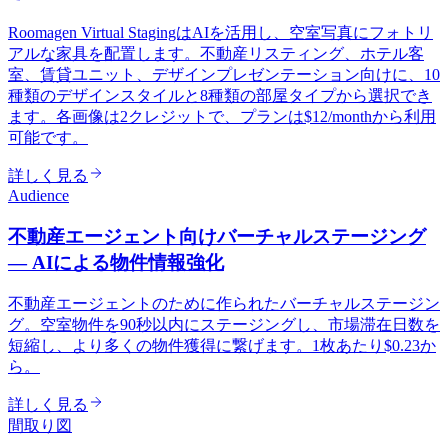
Roomagen Virtual StagingはAIを活用し、空室写真にフォトリ
アルな家具を配置します。不動産リスティング、ホテル客
室、賃貸ユニット、デザインプレゼンテーション向けに、10
種類のデザインスタイルと8種類の部屋タイプから選択でき
ます。各画像は2クレジットで、プランは$12/monthから利用
可能です。
詳しく見る
Audience
不動産エージェント向けバーチャルステージング
— AIによる物件情報強化
不動産エージェントのために作られたバーチャルステージン
グ。空室物件を90秒以内にステージングし、市場滞在日数を
短縮し、より多くの物件獲得に繋げます。1枚あたり$0.23か
ら。
詳しく見る
間取り図