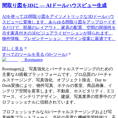
間取り図を3Dに — AIドールハウスビュー生成
AIを使って2D間取り図をアイソメトリックな3Dドールハウ
スビューに変換します。あらゆる間取り図をアップロードす
るだけで、部屋のレイアウト、家具の配置、空間の関係性を
示す家具付きの3Dビジュアライゼーションが得られます。
物件情報、プレゼンテーション、デザイン提案に最適です。
詳しく見る
すべてのツールを見る
(
50+ツール
)
Roomagen
Roomagenは、写真強化とバーチャルステージングのための
主要なAI搭載プラットフォームです。プロ品質のバーチャ
ルステージング、写真強化、オブジェクト除去、Day to
Dusk変換により、物件写真、ホテルの客室、商品画像、イ
ンテリア空間を変革します。不動産、ホスピタリティ、Eコ
マース、インテリアデザイン、建築、写真業界の世界中のプ
ロフェッショナルに信頼されています。
プロフェッショナルなAIバーチャルステージングおよび写
真編集プラットフォーム。当社の高度な機械学習技術は、不