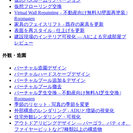
仮想バスルームリノベーション
仮想フローリング交換
Virtual Wall Repainting – 不動産向け無料AI壁面再塗装 |
Roomagen
家具のフェイスリフト - 既存の家具を更新
表面を再スタイル - 仕上げを更新
建設現場のインテリア可視化 — AIによる完成部屋プ
レビュー
外観・造園
バーチャル造園デザイン
バーチャルハードスケープデザイン
バーチャルプール追加＆デザイン
バーチャルプール撤去
バーチャル芝生交換 – 不動産向け無料AI芝生交換 |
Roomagen
季節のリセット - 写真の季節を変更
外部構造のレンダリング - ADUと増築の視覚化
住宅外観レンダリング・可視化
アウトドアリビングデザイン — パーゴラ、パティオ、
ファイヤーピットなど7種類以上の構造物