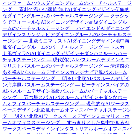
イン
ファームハウスダイニングルームのバーチャルステージ
ング — 素朴で温かい家族向けAIダイニングデザイン
伝統的
なダイニングルームのバーチャルステージング — クラシッ
クでフォーマルなAIダイニングデザイン
高級ダイニングル
ームのバーチャルステージング — ハイエンドAIダイニング
デザイン
スカンジナビアダイニングルームのバーチャルステ
ージング — 北欧ミニマリストAIダイニングデザイン
地中海
風ダイニングルームのバーチャルステージング — トスカー
ナ風ヴィラのAIダイニングデザイン
モダンバスルームバー
チャルステージング — 現代的なAIバスルームデザイン
ミニ
マリストバスルームのバーチャルステージング — 清潔感の
ある禅AIバスルームデザイン
スカンジナビア風バスルーム
バーチャルステージング — 明るい北欧AIバスルームデザイ
ン
海岸風バスルームステージング — ビーチインスパイアの
AIバスルームデザイン
高級バスルームのバーチャルステー
ジング — 五つ星スパ AI バスルームデザイン
モダンなホー
ムオフィスバーチャルステージング — 現代的なAIワークス
ペースデザイン
北欧風ホームオフィスバーチャルステージン
グ — 明るい北欧AIワークスペースデザイン
ミニマリストホ
ームオフィスステージング — すっきりとした集中できるAI
ワークスペースデザイン
インダストリアルホームオフィスバ