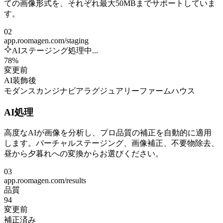
ての画像形式を、それぞれ最大50MBまでサポートしていま
す。
02
app.roomagen.com/staging
AIステージング処理中...
78%
変更前
AI装飾後
モダン
スカンジナビア
ラグジュアリー
ファームハウス
AI処理
高度なAIが画像を分析し、プロ品質の補正を自動的に適用
します。バーチャルステージング、画像補正、不要物除去、
昼から夕暮れへの変換からお選びください。
03
app.roomagen.com/results
品質
94
変更前
補正済み