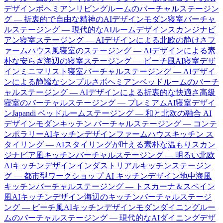
デザイン
ボヘミアンリビングルームのバーチャルステージン
グ — 折衷的で自由な精神のAIデザイン
モダン寝室バーチャ
ルステージング — 現代的なAIルームデザイン
スカンジナビ
アン寝室ステージング — AIデザインによる北欧の静けさ
フ
ァームハウス風寝室のステージング — AIデザインによる素
朴な安らぎ
海辺の寝室ステージング — ビーチ風AI寝室デザ
イン
ミニマリスト寝室バーチャルステージング — AIデザイ
ンによる静謐なシンプルさ
ボヘミアンベッドルームのバーチ
ャルステージング — AIデザインによる折衷的な快適さ
高級
寝室のバーチャルステージング — プレミアムAI寝室デザイ
ン
Japandi ベッドルームステージング — 和と北欧の融合 AI
デザイン
モダンキッチン バーチャルステージング — コンテ
ンポラリーAIキッチンデザイン
ファームハウスキッチン ス
タイリング — AIスタイリングが叶える素朴な温もり
スカン
ジナビア風キッチンバーチャルステージング — 明るい北欧
AIキッチンデザイン
インダストリアルキッチンステージン
グ — 都市型ワークショップ AI キッチンデザイン
地中海風
キッチンバーチャルステージング — トスカーナ＆スペイン
風AIキッチンデザイン
海辺のキッチンバーチャルステージ
ング — ビーチ風AIキッチンデザイン
モダンダイニングルー
ムのバーチャルステージング — 現代的なAIダイニングデザ