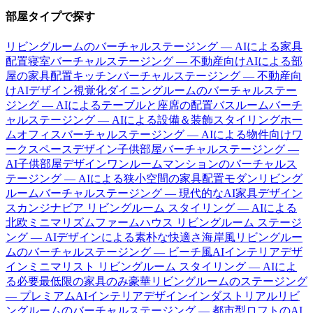
部屋タイプで探す
リビングルームのバーチャルステージング — AIによる家具
配置
寝室バーチャルステージング — 不動産向けAIによる部
屋の家具配置
キッチンバーチャルステージング — 不動産向
けAIデザイン視覚化
ダイニングルームのバーチャルステー
ジング — AIによるテーブルと座席の配置
バスルームバーチ
ャルステージング — AIによる設備＆装飾スタイリング
ホー
ムオフィスバーチャルステージング — AIによる物件向けワ
ークスペースデザイン
子供部屋バーチャルステージング —
AI子供部屋デザイン
ワンルームマンションのバーチャルス
テージング — AIによる狭小空間の家具配置
モダンリビング
ルームバーチャルステージング — 現代的なAI家具デザイン
スカンジナビア リビングルーム スタイリング — AIによる
北欧ミニマリズム
ファームハウス リビングルーム ステージ
ング — AIデザインによる素朴な快適さ
海岸風リビングルー
ムのバーチャルステージング — ビーチ風AIインテリアデザ
イン
ミニマリスト リビングルーム スタイリング — AIによ
る必要最低限の家具のみ
豪華リビングルームのステージング
— プレミアムAIインテリアデザイン
インダストリアルリビ
ングルームのバーチャルステージング — 都市型ロフトのAI