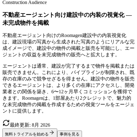
Construction Audience
不動産エージェント向け建設中の内装の視覚化 —
未完成物件を掲載
不動産エージェント向けのRoomagen建設中の内装視覚化
は、建設現場の写真から生成された写真のようにリアルな完
成イメージで、建設中の物件の掲載と販売を可能にし、エー
ジェントの収益を未完成物件の販売へと拡大します。
エージェントは通常、建設が完了するまで物件を掲載または
販売できません。これにより、パイプラインが制限され、既
存の在庫のみで競争せざるを得ません。建設中の物件を販売
できるエージェントは、より多くの在庫にアクセスし、開発
業者との関係を築き、6〜12ヶ月早くコミッションを獲得で
きます。Roomagenは、1部屋あたり2クレジットで、魅力的
な未完成物件の掲載を作成するための視覚ツールをエージェ
ントに提供します。
最終更新
:
8月
2026
無料トライアルを始める
事例を見る