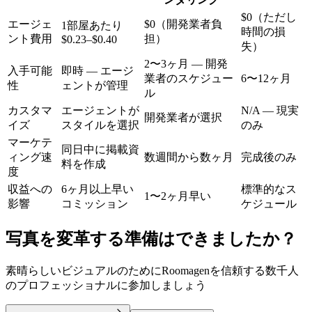
$0（ただし
エージェ
$0（開発業者負
1部屋あたり
時間の損
ント費用
担）
$0.23–$0.40
失）
2〜3ヶ月 — 開発
入手可能
即時 — エージ
業者のスケジュー
6〜12ヶ月
性
ェントが管理
ル
カスタマ
エージェントが
N/A — 現実
開発業者が選択
イズ
スタイルを選択
のみ
マーケテ
同日中に掲載資
ィング速
数週間から数ヶ月
完成後のみ
料を作成
度
収益への
6ヶ月以上早い
標準的なス
1〜2ヶ月早い
影響
コミッション
ケジュール
写真を変革する準備はできましたか？
素晴らしいビジュアルのためにRoomagenを信頼する数千人
のプロフェッショナルに参加しましょう