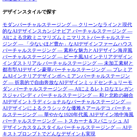
デザインスタイルで探す
モダンバーチャルステージング — クリーンなラインと現代
的なAIデザイン
スカンジナビア バーチャルステージング —
AIによる北欧ミニマリズム
ミニマリストバーチャルステー
ジング — 「少ないほど豊か」なAIデザイン
ファームハウス
バーチャルステージング — 素朴な魅力とAIデザイン
海岸風
バーチャルステージング — ビーチ風AIインテリアデザイン
インダストリアル バーチャルステージング — 未加工素材と
都市型AIデザイン
豪華バーチャルステージング — プレミア
ムAIインテリアデザイン
ボヘミアンバーチャルステージン
グ — 折衷的で自由奔放なAIデザイン
ミッドセンチュリーモ
ダン バーチャルステージング — AIによるレトロなエレガン
ス
ジャパンディ バーチャルステージング — 和と北欧の融合
AIデザイン
トラディショナルなバーチャルステージング —
AIデザインによるクラシックな優雅さ
アールデコ バーチャ
ルステージング — 華やかな1920年代風 AIデザイン
地中海風
バーチャルステージング — トスカーナ＆スパニッシュ AI
デザイン
カスタムスタイルバーチャルステージング — AIテ
キストプロンプトでどんなデザインも実現