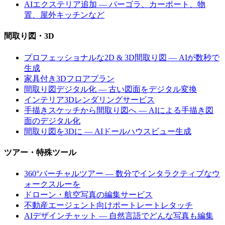
AIエクステリア追加 — パーゴラ、カーポート、物
置、屋外キッチンなど
間取り図・3D
プロフェッショナルな2D & 3D間取り図 — AIが数秒で
生成
家具付き3Dフロアプラン
間取り図デジタル化 — 古い図面をデジタル変換
インテリア3Dレンダリングサービス
手描きスケッチから間取り図へ — AIによる手描き図
面のデジタル化
間取り図を3Dに — AIドールハウスビュー生成
ツアー・特殊ツール
360°バーチャルツアー — 数分でインタラクティブなウ
ォークスルーを
ドローン・航空写真の編集サービス
不動産エージェント向けポートレートレタッチ
AIデザインチャット — 自然言語でどんな写真も編集