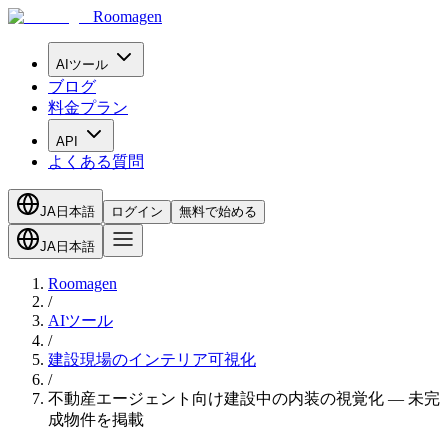
Roomagen
AIツール
ブログ
料金プラン
API
よくある質問
JA
日本語
ログイン
無料で始める
JA
日本語
Roomagen
/
AIツール
/
建設現場のインテリア可視化
/
不動産エージェント向け建設中の内装の視覚化 — 未完
成物件を掲載